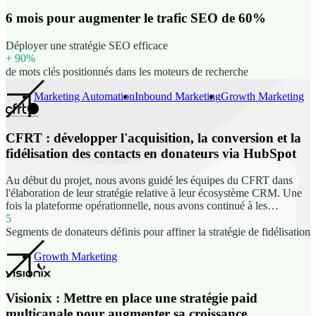
6 mois pour augmenter le trafic SEO de 60%
Déployer une stratégie SEO efficace
+ 90%
de mots clés positionnés dans les moteurs de recherche
Marketing Automation
Inbound Marketing
Growth Marketing
CFRT : développer l'acquisition, la conversion et la
fidélisation des contacts en donateurs via HubSpot
Au début du projet, nous avons guidé les équipes du CFRT dans
l'élaboration de leur stratégie relative à leur écosystème CRM. Une
fois la plateforme opérationnelle, nous avons continué à les
accompagner, facilitant l'adoption de l'outil, soutenant le
5
déploiement des campagnes marketing, et renforçant le niveau de
Segments de donateurs définis pour affiner la stratégie de fidélisation
maturité des processus préalablement définis une fois qu'ils ont été
maîtrisés.
Growth Marketing
Visionix : Mettre en place une stratégie paid
multicanale pour augmenter sa croissance