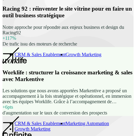
Racing 92 : réinventer le site vitrine pour en faire un
outil business stratégique
Notre approche pour répondre aux enjeux business et design du
Racing92
+117%
De trafic issu des moteurs de recherche
CRM & Sales Enablement
Growth Marketing
Worklife : structurer la croissance marketing & sales
avec Markentive
Les solutions que nous avons apportées Markentive a proposé un
accompagnement à la fois stratégique et opérationnel, en immersion
avec les équipes Worklife. Grâce à l’accompagnement de
Markentive, Worklife a mis en place ses stratégies marketing deux
+6pts
fois plus rapidement, tout en structurant ses process de manière
d'augmentation sur le taux de conversion des prospects
agile. Le scoring des leads et l’alignement sales/marketing ont
permis d’augmenter le taux de conversion de 10 % à 16 %.
CRM & Sales Enablement
Marketing Automation
L’entreprise bénéficie désormais d’un CRM complet, de dashboards
Growth Marketing
performants et d’une meilleure visibilité sur l’ensemble du tunnel de