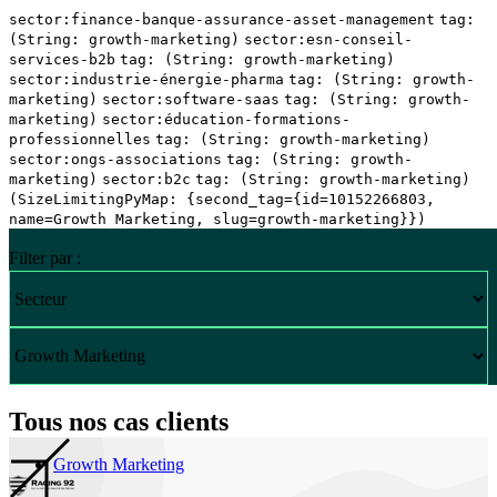
sector:finance-banque-assurance-asset-management
tag:
(String: growth-marketing)
sector:esn-conseil-
services-b2b
tag: (String: growth-marketing)
sector:industrie-énergie-pharma
tag: (String: growth-
marketing)
sector:software-saas
tag: (String: growth-
marketing)
sector:éducation-formations-
professionnelles
tag: (String: growth-marketing)
sector:ongs-associations
tag: (String: growth-
marketing)
sector:b2c
tag: (String: growth-marketing)
(SizeLimitingPyMap: {second_tag={id=10152266803,
name=Growth Marketing, slug=growth-marketing}})
Filter par :
Tous nos cas clients
Growth Marketing