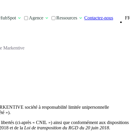
FR
HubSpot
Agence
Ressources
Contactez-nous
EN
 de Markentive
 MARKENTIVE société à responsabilité limitée unipersonnelle
té »).
s libertés (ci-après « CNIL ») ainsi que conformément aux dispositions
018 et de la
Loi de transposition du RGD du 20 juin 2018
.