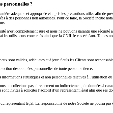
es personnelles ?
nière adéquate et appropriée et a pris les précautions utiles afin de pré
 des personnes non autorisées. Pour ce faire, la Société inclue notam
ons.
curité n’est complètement sure et nous ne pouvons garantir une sécurit
lai les utilisateurs concernés ainsi que la CNIL le cas échéant. Toutes n
 eux sont valides, adéquates et à jour. Seuls les Clients sont responsa
protection des données personnelles de toute personne tierce.
 informations statistiques et non personnelles relatives à l’utilisation du
ous ne collectons pas, directement ou indirectement, de données à cara
s sont invités à solliciter l’accord d’un représentant légal afin que ses 
du représentant légal. La responsabilité de notre Société ne pourra pas ê