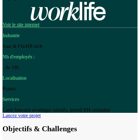
Voir le site internet
Industrie
Saas & Fin/HR tech
Nb d'employés :
- de 100
Localisation
France
Services
Carte bancaire avantages salariés, portail RH centralisé
Lancez votre projet
Objectifs & Challenges