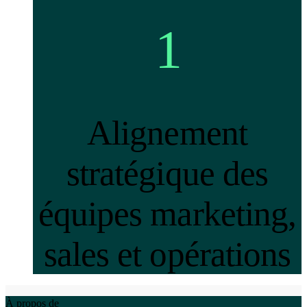
1
Alignement
stratégique des
équipes marketing,
sales et opérations
À propos de