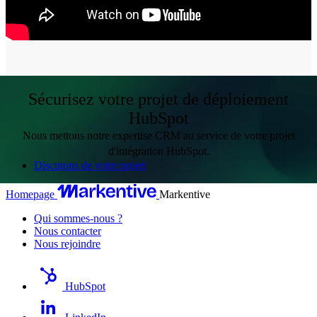
Sécurisez votre projet de déploiement
HubSpot
Nous mettons notre expertise CRM au service de votre projet
d'intégration HubSpot.
Discutons de votre projet
Homepage
Markentive
Qui sommes-nous ?
Nous contacter
Nous rejoindre
HubSpot