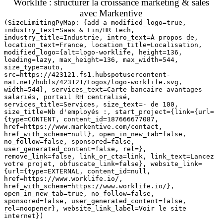
Worklife : structurer la croissance marketing & sales
avec Markentive
(SizeLimitingPyMap: {add_a_modified_logo=true,
industry_text=Saas & Fin/HR tech,
industry_title=Industrie, intro_text=À propos de,
location_text=France, location_title=Localisation,
modified_logo={alt=logo-worklife, height=136,
loading=lazy, max_height=136, max_width=544,
size_type=auto,
src=https://423121.fs1.hubspotusercontent-
na1.net/hubfs/423121/Logos/logo-worklife.svg,
width=544}, services_text=Carte bancaire avantages
salariés, portail RH centralisé,
services_title=Services, size_text=- de 100,
size_title=Nb d'employés :, start_project={link={url=
{type=CONTENT, content_id=187666677087,
href=https://www.markentive.com/contact,
href_with_scheme=null}, open_in_new_tab=false,
no_follow=false, sponsored=false,
user_generated_content=false, rel=},
remove_link=false, link_or_cta=link, link_text=Lancez
votre projet, obfuscate_link=false}, website_link=
{url={type=EXTERNAL, content_id=null,
href=https://www.worklife.io/,
href_with_scheme=https://www.worklife.io/},
open_in_new_tab=true, no_follow=false,
sponsored=false, user_generated_content=false,
rel=noopener}, website_link_label=Voir le site
internet})