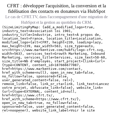
CFRT : développer l'acquisition, la conversion et la
fidélisation des contacts en donateurs via HubSpot
Le cas de CFRT.TV, dans l'accompagnement d'une migration de
HubSpot et la gestion au quotidien du CRM.
(SizeLimitingPyMap: {add_a_modified_logo=true,
industry_text=Association loi 1901,
industry_title=Industrie, intro_text=À propos de,
location_text=France, location_title=Localisation,
modified_logo={alt=CFRT, height=239, loading=lazy,
max_height=239, max_width=563, size_type=auto,
src=https://www.markentive.com/hubfs/logo-cfrt.svg,
width=563}, services_text=Growth Marketing, Inbound
Marketing, services_title=Services, size_text=50-60,
size_title=Nb d'employés, start_project={link={url=
{type=CONTENT, content_id=187666677087,
href=https://www.markentive.com/contact,
href_with_scheme=null}, open_in_new_tab=false,
no_follow=false, sponsored=false,
user_generated_content=false, rel=},
remove_link=false, link_or_cta=link, link_text=Lancez
votre projet, obfuscate_link=false}, website_link=
{url={type=EXTERNAL, content_id=null,
href=https://www.cfrt.tv/,
href_with_scheme=https://www.cfrt.tv/},
open_in_new_tab=true, no_follow=false,
sponsored=false, user_generated_content=false,
rel=noopener}, website_link_label=Voir le site