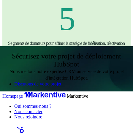
5
Segments de donateurs pour affiner la stratégie de fidélisation, réactivation
Sécurisez votre projet de déploiement
HubSpot
Nous mettons notre expertise CRM au service de votre projet
d'intégration HubSpot.
Discutons de votre projet
Homepage
Markentive
Qui sommes-nous ?
Nous contacter
Nous rejoindre