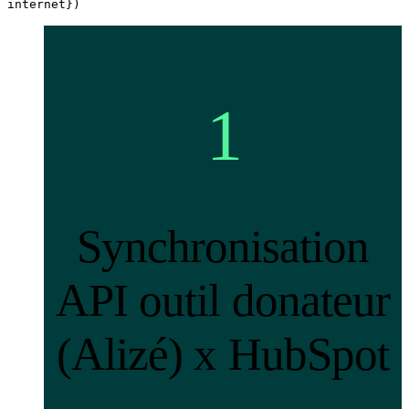
internet})
1
Synchronisation
API outil donateur
(Alizé) x HubSpot