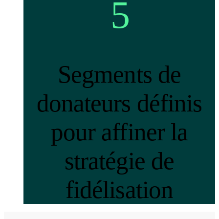
5
Segments de
donateurs définis
pour affiner la
stratégie de
fidélisation