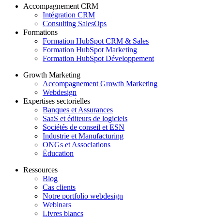
Accompagnement CRM
Intégration CRM
Consulting SalesOps
Formations
Formation HubSpot CRM & Sales
Formation HubSpot Marketing
Formation HubSpot Développement
Growth Marketing
Accompagnement Growth Marketing
Webdesign
Expertises sectorielles
Banques et Assurances
SaaS et éditeurs de logiciels
Sociétés de conseil et ESN
Industrie et Manufacturing
ONGs et Associations
Éducation
Ressources
Blog
Cas clients
Notre portfolio webdesign
Webinars
Livres blancs