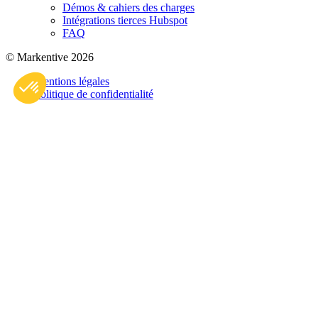
Démos & cahiers des charges
Intégrations tierces Hubspot
FAQ
© Markentive 2026
Axeptio consent
Plateforme de Gestion du Consentement : Personnalisez vo
Mentions légales
Politique de confidentialité
Notre plateforme vous permet d'adapter et de gérer vos param