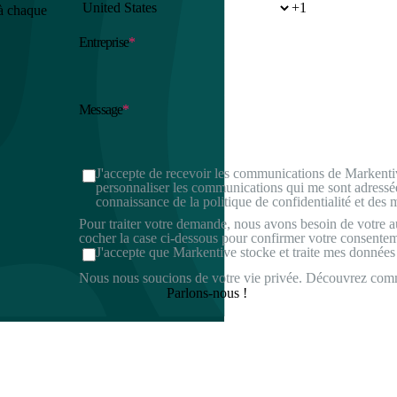
 à chaque
Entreprise
*
Message
*
J'accepte de recevoir les communications de Markentiv
personnaliser les communications qui me sont adressé
connaissance de la politique de confidentialité et des 
Pour traiter votre demande, nous avons besoin de votre au
cocher la case ci-dessous pour confirmer votre consentem
J'accepte que Markentive stocke et traite mes données
Nous nous soucions de votre vie privée. Découvrez com