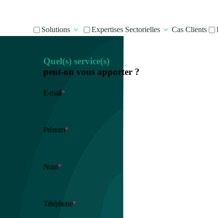
Solutions
Expertises Sectorielles
Cas Clients
Quel(s) service(s)
peut-on vous apporter ?
E-mail
*
Prénom
*
Nom
*
Téléphone
*