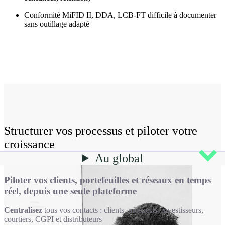
Conformité MiFID II, DDA, LCB-FT difficile à documenter
sans outillage adapté
Structurer vos processus et piloter votre
croissance
Au global
Piloter vos clients, portefeuilles et réseaux en temps
Optimiser votre acquisition et maximiser vos
Piloter vos objectifs commerciaux et travailler vos
Connecter vos outils et intégrer vos contraintes
réel, depuis une seule plateforme
performances marketing
réseaux de distribution
réglementaires dès le départ
Centralisez
Segmentez
Équipez vos collaborateurs d'un tableau de bord unifié pour piloter
Votre stack technique est complexe, nous construisons les ponts
précisément vos campagnes par profil : particuliers,
tous vos contacts : clients, prospects, investisseurs,
courtiers, CGPI et distributeurs
professionnels, institutionnels, réseaux de courtiers
chaque levier de croissance avec précision et réactivité.
pour que tout parle au même CRM. Redonnez à vos équipes une