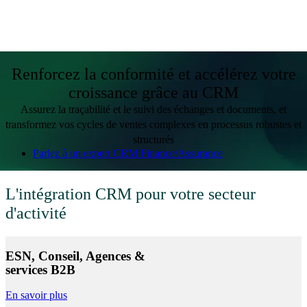
Renforcez la conformité et accélérez votre
croissance grâce au CRM
Assurez la traçabilité et le suivi des échanges et documents, et
transformez vos cycles de ventes complexes en processus robustes et
structurés
Parlez à un expert CRM Finance/Assurance
L'intégration CRM pour votre secteur
d'activité
ESN, Conseil, Agences &
services B2B
En savoir plus