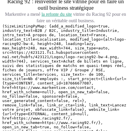
Racing 92 : réinventer le site vitrine pour en faire un
outil business stratégique
Markentive a mené
la refonte du site
vitrine du Racing 92 pour en
faire un véritable outil business.
(SizeLimitingPyMap: {add_a_modified_logo=true,
industry_text=B2B / B2C, industry_title=Industrie,
intro_text=À propos de, location_text=France,
location_title=Localisation, modified_logo={alt=logo-
racing92-bw-4, height=248, loading=lazy,
max_height=248, max_width=744, size_type=auto,
src=https://423121.fs1.hubspotusercontent-
na1.net/hubfs/423121/Logos/logo-racing92-bw-4.png,
width=744}, services_text=Achat de billets en ligne,
suivi des statistiques de matchs en quasi-temps réel,
fiches de joueurs, offre VIP / Groupe / RSE,
services_title=Services, size_text=- de 100,
size_title=Nb d'employés :, start_project={link={url=
{type=CONTENT, content_id=187666677087,
href=https://www.markentive.com/contact,
href_with_scheme=null}, open_in_new_tab=false,
no_follow=false, sponsored=false,
user_generated_content=false, rel=},
remove_link=false, link_or_cta=link, link_text=Lancez
votre projet, obfuscate_link=false}, website_link=
{url={type=EXTERNAL, content_id=null,
href=https://www.racing92.fr/,
href_with_scheme=https://www.racing92.fr/},
open_in_new_tab=true, no_follow=false,