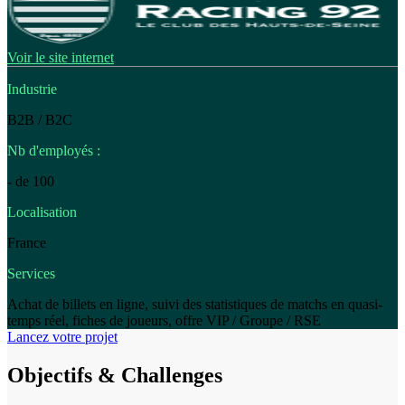
Voir le site internet
Industrie
B2B / B2C
Nb d'employés :
- de 100
Localisation
France
Services
Achat de billets en ligne, suivi des statistiques de matchs en quasi-
temps réel, fiches de joueurs, offre VIP / Groupe / RSE
Lancez votre projet
Objectifs & Challenges