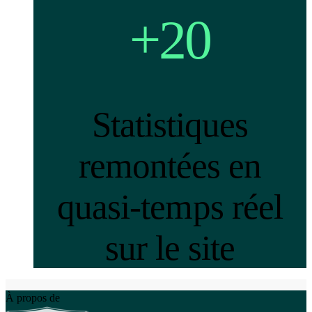
+20
Statistiques
remontées en
quasi-temps réel
sur le site
À propos de