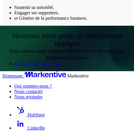
Soutenir sa notoriété,
Engager ses supporters,
et Générer de la performance business.
Sécurisez votre projet de déploiement
HubSpot
Nous mettons notre expertise CRM au service de votre projet
d'intégration HubSpot.
Discutons de votre projet
Homepage
Markentive
Qui sommes-nous ?
Nous contacter
Nous rejoindre
HubSpot
LinkedIn