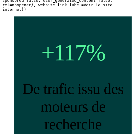
sponsored=false, user_generated_content=false,
rel=noopener}, website_link_label=Voir le site
internet})
+117%
De trafic issu des
moteurs de
recherche