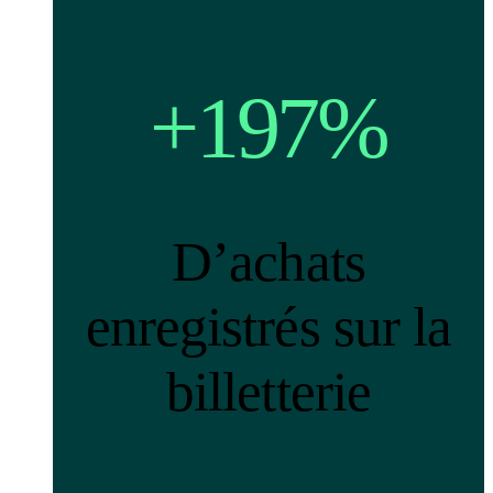
+197%
D’achats
enregistrés sur la
billetterie