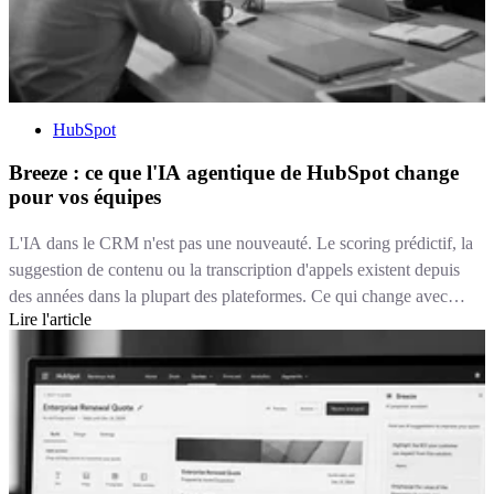
HubSpot
Breeze : ce que l'IA agentique de HubSpot change
pour vos équipes
L'IA dans le CRM n'est pas une nouveauté. Le scoring prédictif, la
suggestion de contenu ou la transcription d'appels existent depuis
des années dans la plupart des plateformes. Ce qui change avec
Lire l'article
Breeze, c'est la nature de l'intervention : on passe d'une IA qui
suggère à une IA qui exécute. Un agent Breeze ne se contente pas
de recommander une réponse à un ticket, il la rédige, la documente
et peut la résoudre seul dans le périmètre que vous lui avez défini.