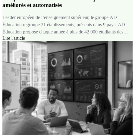
améliorés et automatisés
Leader européen de l’enseignement supérieur, le groupe AD
Éducation regroupe 21 établissements, présents dans 9 pays. AD
Éducation propose chaque année à plus de 42 000 étudiants des
Lire l'article
formations dans les domaines du design, de l’audiovisuel, de
l’animation & jeu vidéo, de la culture et du luxe, de la musique, de
la communication, du marketing et du digital, du management et des
sciences de l’ingénieur.