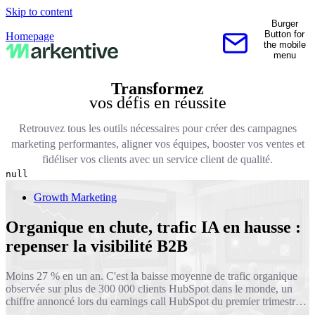
Skip to content
Burger
Button for
Homepage
the mobile
Contactez-nous
menu
Transformez
vos défis en réussite
Retrouvez tous les outils nécessaires pour créer des campagnes
marketing performantes, aligner vos équipes, booster vos ventes et
fidéliser vos clients avec un service client de qualité.
null
Growth Marketing
Organique en chute, trafic IA en hausse :
repenser la visibilité B2B
Moins 27 % en un an. C'est la baisse moyenne de trafic organique
observée sur plus de 300 000 clients HubSpot dans le monde, un
chiffre annoncé lors du earnings call HubSpot du premier trimestre
2026 et que nous avons décortiqué en juin avec les équipes