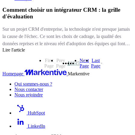
Comment choisir un intégrateur CRM : la grille
d'évaluation
Sur un projet CRM d'entreprise, la technologie n'est presque jamais
la cause de l'échec. Ce sont les choix de cadrage, la qualité des
données reprises et le niveau réel d'adoption des équipes qui font
Lire l'article
qu'un déploiement tient ou s'effondre douze mois après le go-live. Et
ces dimensions ne dépendent pas de l'éditeur : elles dépendent de
First
Prev
Next
Last
1
2
3
4
5
l'intégrateur que vous choisissez.
Page
Page
Page
Page
Homepage
Markentive
Qui sommes-nous ?
Nous contacter
Nous rejoindre
HubSpot
LinkedIn