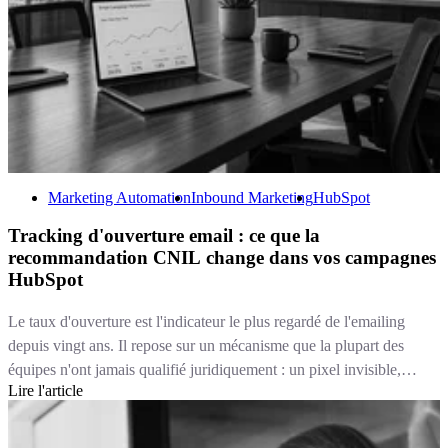
Marketing Automation
Inbound Marketing
HubSpot
Tracking d'ouverture email : ce que la
recommandation CNIL change dans vos campagnes
HubSpot
Le taux d'ouverture est l'indicateur le plus regardé de l'emailing
depuis vingt ans. Il repose sur un mécanisme que la plupart des
équipes n'ont jamais qualifié juridiquement : un pixel invisible,
Lire l'article
chargé à l'ouverture du message. Depuis le 14 avril 2026, ce
mécanisme relève du même régime que les cookies. Autrement dit,
pour une bonne partie de vos usages, mesurer une ouverture