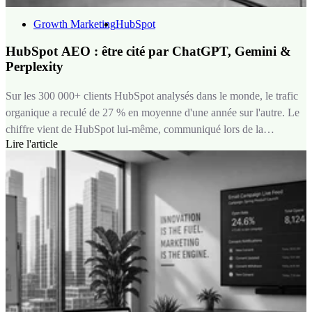
Growth Marketing
HubSpot
HubSpot AEO : être cité par ChatGPT, Gemini &
Perplexity
Sur les 300 000+ clients HubSpot analysés dans le monde, le trafic
organique a reculé de 27 % en moyenne d'une année sur l'autre. Le
chiffre vient de HubSpot lui-même, communiqué lors de la
Lire l'article
publication de ses résultats du premier trimestre 2026 et repris dans
le webinar que nous avons co-animé avec l'éditeur en juin dernier.
Ce trafic n'a pas disparu. Il s'est déplacé vers ChatGPT, Gemini,
Perplexity, et autres LLM, là où vos acheteurs posent désormais
leurs questions et construisent leur short-list sans passer
nécessairement par une page de résultats Google.