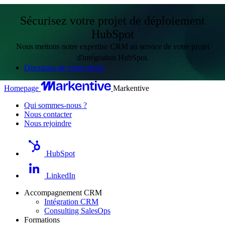
Sécurisez votre projet de déploiement
HubSpot
Nous mettons notre expertise CRM au service de votre projet
d'intégration HubSpot.
Discutons de votre projet
Homepage
Markentive
Qui sommes-nous ?
Nous contacter
Nous rejoindre
HubSpot
LinkedIn
Accompagnement CRM
Intégration CRM
Consulting SalesOps
Formations