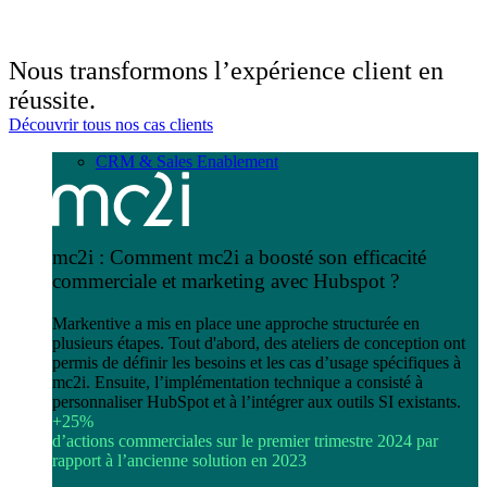
Nous transformons l’expérience client en
réussite.
Découvrir tous nos cas clients
CRM & Sales Enablement
mc2i : Comment mc2i a boosté son efficacité
commerciale et marketing avec Hubspot ?
Markentive a mis en place une approche structurée en
plusieurs étapes. Tout d'abord, des ateliers de conception ont
permis de définir les besoins et les cas d’usage spécifiques à
mc2i. Ensuite, l’implémentation technique a consisté à
personnaliser HubSpot et à l’intégrer aux outils SI existants.
+25%
d’actions commerciales sur le premier trimestre 2024 par
rapport à l’ancienne solution en 2023