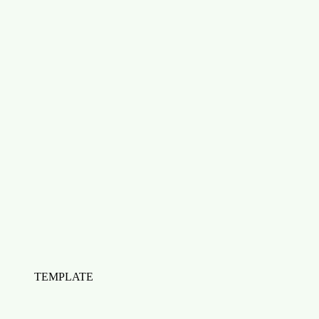
Télécharger Check-list Audit UX : améliorer l'expérience
utilisateur sur votre site
TEMPLATE
Check-list Audit UX : améliorer l'expérience