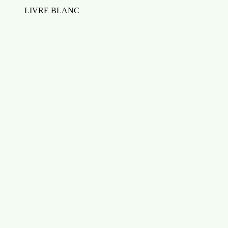
LIVRE BLANC
Benchmark de solutions de Marketing
Automation
Télécharger
Télécharger Template de Buyer Persona