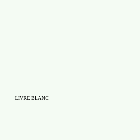
LIVRE BLANC
Benchmark des fonctionnalités Pardot vs
HubSpot
Télécharger le benchmark