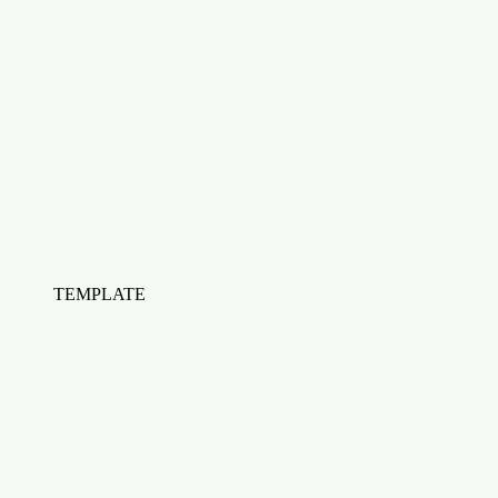
TEMPLATE
Check-list : Rédiger un contenu optimisé pour
le SEO
Télécharger
Télécharger Check-list : Réussir son plan de formation
HubSpot