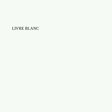
LIVRE BLANC
Rapport annuel sur l'évolution du service client
en 2022
Télécharger
Télécharger Check-list : Créer une campagne publicitaire sur
les réseaux sociaux