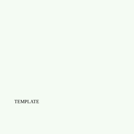
TEMPLATE
Check-list : Réussir son plan de formation
HubSpot