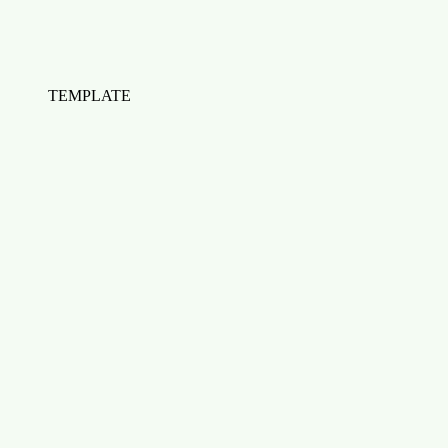
TEMPLATE
Template de Buyer Persona
Télécharger
1