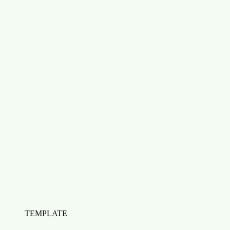
Télécharger
Télécharger Template de Lead Scoring
TEMPLATE