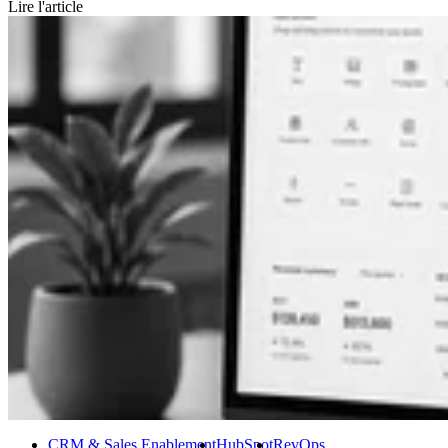
Lire l'article
CRM & Sales Enablement
HubSpot
RevOps