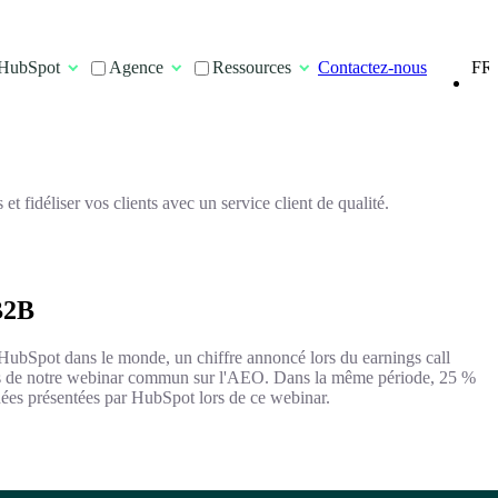
FR
HubSpot
Agence
Ressources
Contactez-nous
EN
 fidéliser vos clients avec un service client de qualité.
 B2B
 HubSpot dans le monde, un chiffre annoncé lors du earnings call
ors de notre webinar commun sur l'AEO. Dans la même période, 25 %
ées présentées par HubSpot lors de ce webinar.