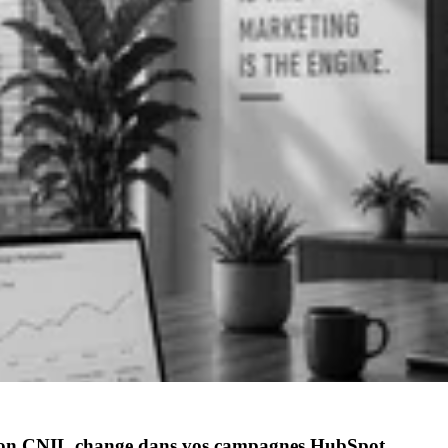
tion CNIL change dans vos campagnes HubSpot