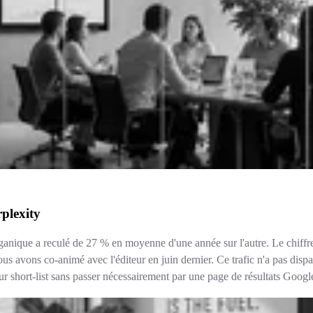
plexity
rganique a reculé de 27 % en moyenne d'une année sur l'autre. Le chif
ous avons co-animé avec l'éditeur en juin dernier. Ce trafic n'a pas dis
ur short-list sans passer nécessairement par une page de résultats Googl