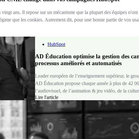
s vingt ans. Il repose sur un mécanisme que la plupart des équipes n'ont 
gime que les cookies. Autrement dit, pour une bonne partie de vos us
HubSpot
AD Éducation optimise la gestion des can
processus améliorés et automatisés
Leader européen de l’enseignement supérieur, le gro
AD Éducation propose chaque année à plus de 42 000
l’audiovisuel, de l’animation & jeu vidéo, de la cult
Lire l'article
digital, du management et des sciences de l’ingénieur