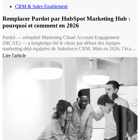
CRM & Sales Enablement
Remplacer Pardot par HubSpot Marketing Hub :
pourquoi et comment en 2026
Pardot — rebaptisé Marketing Cloud Account Engagement
(MCAE) — a longtemps été le choix par défaut des équipes
marketing déjà équipées de Salesforce CRM. Mais en 2026, l’écart
fonctionnel avec HubSpot Marketing Hub est devenu un fossé : 11
Lire l'article
fonctionnalités marketing clés absentes chez Pardot, une IA de
contenu sans équivalent, et une expérience utilisateur qui fait la
différence dans l’adoption au quotidien.