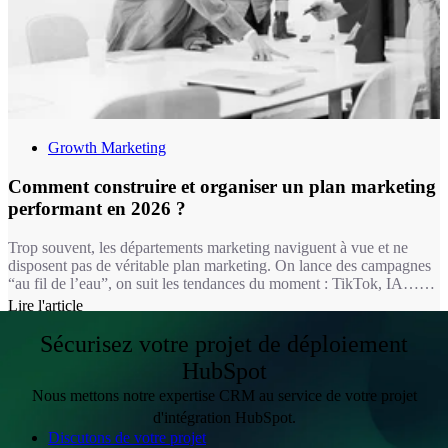
Growth Marketing
Comment construire et organiser un plan marketing
performant en 2026 ?
Trop souvent, les départements marketing naviguent à vue et ne
disposent pas de véritable plan marketing. On lance des campagnes
“au fil de l’eau”, on suit les tendances du moment : TikTok, IA…
sans cohérence globale. Le résultat ? Des budgets dispersés, des
Lire l'article
initiatives qui ne génèrent pas de ROI, et des équipes qui peinent à
justifier leurs actions. C’est frustrant, coûteux et surtout inefficace.
Sécurisez votre projet de déploiement
HubSpot
Nous mettons notre expertise CRM au service de votre projet
d'intégration HubSpot.
Discutons de votre projet