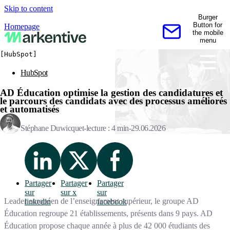
Skip to content
Burger
Button for
Homepage
the mobile
Contactez-nous
menu
[HubSpot]
HubSpot
AD Éducation optimise la gestion des candidatures et
le parcours des candidats avec des processus améliorés
et automatisés
Stéphane Duwicquet
lecture : 4 min
29.06.2026
Partager
Partager
Partager
sur
sur x
sur
Leader européen de l’enseignement supérieur, le groupe AD
linkedin
facebook
Éducation regroupe 21 établissements, présents dans 9 pays. AD
Éducation propose chaque année à plus de 42 000 étudiants des