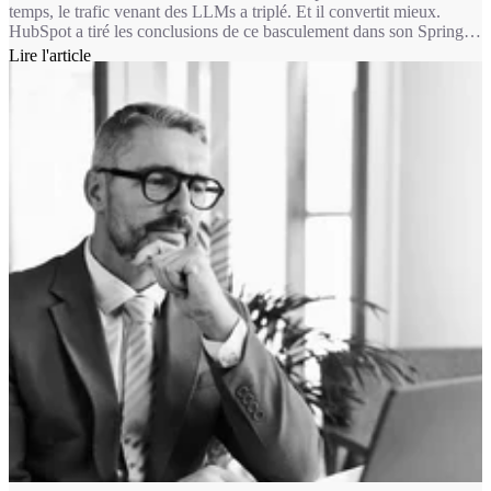
temps, le trafic venant des LLMs a triplé. Et il convertit mieux.
HubSpot a tiré les conclusions de ce basculement dans son Spring
Spotlight 2026, présenté le 14 avril : chacune des 5 grandes
Lire l'article
nouveautés de cette édition part du même constat : la plupart des
outils IA ont accès aux données. Ce qu’ils n’ont pas, c’est le
contexte.