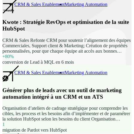
formation a été très claire pour toute l'équipe qui est très contente. Il
CRM & Sales Enablement
Marketing Automation
reste encore un tout petit bout de chemin à parcourir à la rentrée
avant d'avoir parfaitement pris en main l'outil et activé toutes les
fonctionnalités nécessaires, mais j'ai toute confiance en l'équipe pour
Kwote : Stratégie RevOps et optimisation de la suite
finaliser le projet dans les temps. Un grand merci donc !” Carolane
GUYON, Responsable Marketing digital, Meritis
HubSpot
CRM & Sales Refonte CRM pour soutenir l’alignement des équipes
Commerciales, Support client & Marketing; Création de propriétés
personnalisées, pour que chaque équipe ait accès aux bonnes
informations pour réaliser efficacement ses activités ; Automatisation
+80%
de la qualification CRM pour des segments à jour, en temps réel ;
conversion de Lead à MQL en 6 mois
Activation des fonctionnalités avancées du Hub Sales Professional
pour booster les performances des équipes commerciales ;
CRM & Sales Enablement
Marketing Automation
Utilisation des fonctionnalités ABM d’HubSpot ; Introduction de
l’objet Produit pour des prévisions plus détaillées du revenu
récurrent ; Des automatisations pour augmenter la productivité des
Générer plus de leads avec un outil de marketing
équipes : l’envoi de rappels, la création de tâches, l’enrichissement
automation intégré à un CRM et un ATS
de données CRM via des Workflows pour réduire le nombre
d’actions chronophages des équipes ventes.
Organisation d’ateliers de cadrage stratégique pour comprendre les
cibles, les process et les besoins afin d’implémenter et de paramétrer
la solution HubSpot selon les besoins du client Organisation
d’ateliers pour anticiper les besoins en synchronisation (quelle
1
donnée synchroniser, à quel fréquence, dans quelle direction)
migration de Pardot vers HubSpot