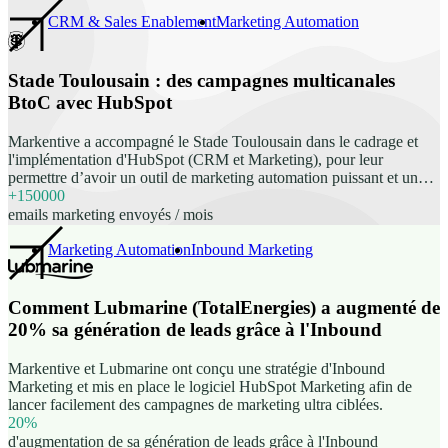
Réalisation d'un modèle de données avec des règles de
synchronisation de chaque propriété vers/depuis Greenhouse ou
CRM & Sales Enablement
Marketing Automation
Salesforce Définition des phases de cycle de vie et lead status en
fonction des usages Création d’assets marketing à la charte
graphique du client (template d'emails, templates de Landing pages,
Stade Toulousain : des campagnes multicanales
créa de formulaires) Création de scénarii automatisés (lead nurturing,
BtoC avec HubSpot
rétention, inscription évènement, newsletter) Migration de 17 000
contacts marketing de Pardot vers HubSpot Création de tableaux de
Markentive a accompagné le Stade Toulousain dans le cadrage et
bords pour le suivi des performances Formation personnalisée des
l'implémentation d'HubSpot (CRM et Marketing), pour leur
utilisateurs à la solution HubSpot Marketing Hub selon leurs use
permettre d’avoir un outil de marketing automation puissant et un
cases
CRM unique centralisant les données de leurs systèmes tiers. Lors
+150000
de la phase de cadrage, les cas d'usages de l'équipe Marketing ont
emails marketing envoyés / mois
pu être définis et validés pour que le paramétrage de l’outil de
marketing automation soit personnalisé selon leurs besoins.
Marketing Automation
Inbound Marketing
Comment Lubmarine (TotalEnergies) a augmenté de
20% sa génération de leads grâce à l'Inbound
Markentive et Lubmarine ont conçu une stratégie d'Inbound
Marketing et mis en place le logiciel HubSpot Marketing afin de
lancer facilement des campagnes de marketing ultra ciblées.
20%
d'augmentation de sa génération de leads grâce à l'Inbound