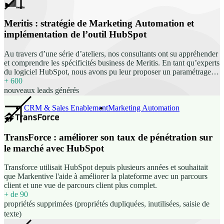
Meritis : stratégie de Marketing Automation et
implémentation de l’outil HubSpot
Au travers d’une série d’ateliers, nos consultants ont su appréhender
et comprendre les spécificités business de Meritis. En tant qu’experts
du logiciel HubSpot, nous avons pu leur proposer un paramétrage
personnalisé répondant à leurs besoins d’utilisation. Conseil dans le
+ 600
choix de l’outil de marketing automation ; Structuration et import
nouveaux leads générés
des bases de données existantes ; Paramétrage des champs
personnalisés et de la vue des fiches d’informations ; Construction
CRM & Sales Enablement
Marketing Automation
de templates de landing page, thank you page, emails ; Mise en
place de workflows pour différents cas d’usages (qualification de la
base, passage des leads en MQLs, événement…) ; Mise en place
TransForce : améliorer son taux de pénétration sur
d’automatisations diverses (tâches, notifications, workflows pour la
le marché avec HubSpot
gestion de la base de données…) ; Mise en place de reportings ;
Cadrage et paramétrage de la synchronisation HubSpot x Salesforce
Transforce utilisait HubSpot depuis plusieurs années et souhaitait
; Formation des équipes pour garantir l’adoption. Un mot de Meritis
que Markentive l'aide à améliorer la plateforme avec un parcours
“Nous sommes accompagnés depuis 2 mois par l'agence Markentive
client et une vue de parcours client plus complet.
pour implémenter un outil de marketing automation, avec le duo
+ de 90
Christian et Florine en gestion de projet. Nous avons finalement
propriétés supprimées (propriétés dupliquées, inutilisées, saisie de
choisi (sans grande surprise) l'outil HubSpot et sommes très satisfaits
texte)
de notre choix. L'implémentation se passe très bien jusqu'ici, et la