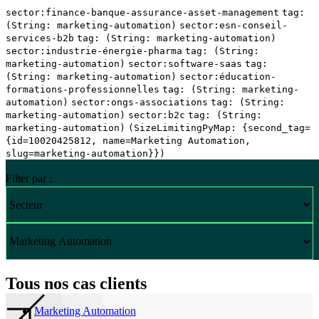
sector:finance-banque-assurance-asset-management
tag:
(String: marketing-automation)
sector:esn-conseil-
services-b2b
tag: (String: marketing-automation)
sector:industrie-énergie-pharma
tag: (String:
marketing-automation)
sector:software-saas
tag:
(String: marketing-automation)
sector:éducation-
formations-professionnelles
tag: (String: marketing-
automation)
sector:ongs-associations
tag: (String:
marketing-automation)
sector:b2c
tag: (String:
marketing-automation)
(SizeLimitingPyMap: {second_tag=
{id=10020425812, name=Marketing Automation,
slug=marketing-automation}})
Filter par :
Tous nos cas clients
Marketing Automation