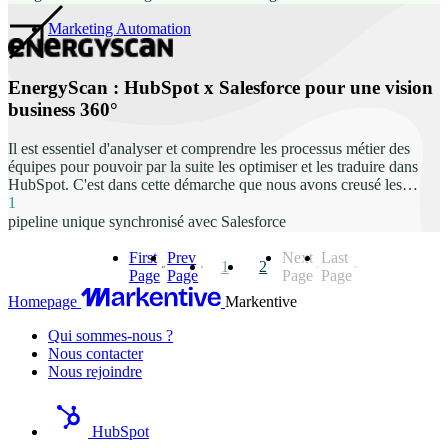
Marketing Automation
EnergyScan : HubSpot x Salesforce pour une vision
business 360°
Il est essentiel d'analyser et comprendre les processus métier des
équipes pour pouvoir par la suite les optimiser et les traduire dans
HubSpot. C'est dans cette démarche que nous avons creusé les
besoins et habitudes des équipes pour construire et automatiser un
1
outil puissant leur permettant de gagner en temps, productivité et
pipeline unique synchronisé avec Salesforce
efficacité sur tous les fronts.
First
Prev
Next
Last
1
2
Page
Page
Page
Page
Homepage
Markentive
Qui sommes-nous ?
Nous contacter
Nous rejoindre
HubSpot