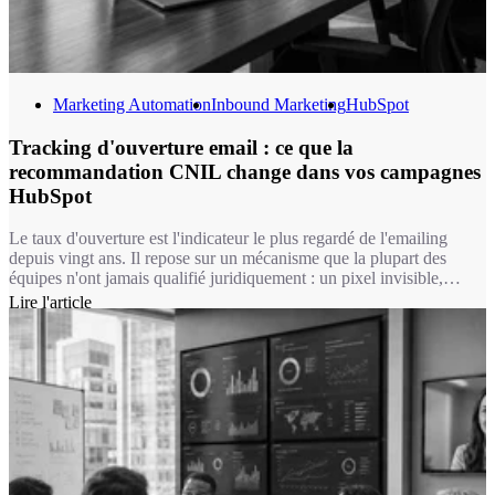
Marketing Automation
Inbound Marketing
HubSpot
Tracking d'ouverture email : ce que la
recommandation CNIL change dans vos campagnes
HubSpot
Le taux d'ouverture est l'indicateur le plus regardé de l'emailing
depuis vingt ans. Il repose sur un mécanisme que la plupart des
équipes n'ont jamais qualifié juridiquement : un pixel invisible,
chargé à l'ouverture du message. Depuis le 14 avril 2026, ce
Lire l'article
mécanisme relève du même régime que les cookies. Autrement dit,
pour une bonne partie de vos usages, mesurer une ouverture
suppose désormais le consentement du destinataire.