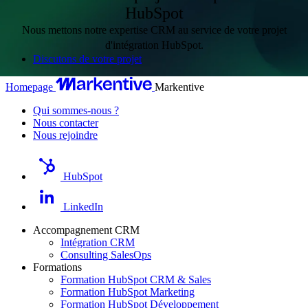
et peut la résoudre seul dans le périmètre que vous lui avez défini.
HubSpot
Nous mettons notre expertise CRM au service de votre projet
d'intégration HubSpot.
Discutons de votre projet
Homepage
Markentive
Qui sommes-nous ?
Nous contacter
Nous rejoindre
HubSpot
LinkedIn
Accompagnement CRM
Intégration CRM
Consulting SalesOps
Formations
Formation HubSpot CRM & Sales
Formation HubSpot Marketing
Formation HubSpot Développement