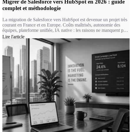
Migrer de Salesforce vers HubSpot en 2026 : guide
complet et méthodologie
La migration de Salesforce vers HubSpot est devenue un projet très
courant en France et en Europe. Coûts maîtrisés, autonomie des
équipes, plateforme unifiée, IA native : les raisons ne manquent pas.
Encore faut-il mener cette transition avec rigueur. C'est exactement
Lire l'article
ce que fait Markentive, agence HubSpot certifiée depuis plus de 10
ans.