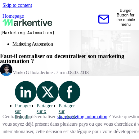
Skip to content
Burger
Button for
Homepage
the mobile
Contactez-nous
menu
[Marketing Automation]
Marketing Automation
Faut-il centraliser ou décentraliser son marketing
automation ?
Marko Glibota
lecture : 7 min
08.03.2018
Partager
Partager
Partager
sur
sur x
sur
Centraliser ou décentraliser
son marketing automation
? Vaste questio
linkedin
facebook
vous soyez déjà présent dans plusieurs pays ou que vous cherchiez à 
internationaliser, cette décision est stratégique pour votre développeme