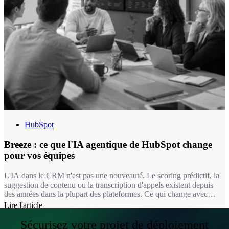
HubSpot
Breeze : ce que l'IA agentique de HubSpot change
pour vos équipes
L'IA dans le CRM n'est pas une nouveauté. Le scoring prédictif, la
suggestion de contenu ou la transcription d'appels existent depuis
des années dans la plupart des plateformes. Ce qui change avec
Breeze, c'est la nature de l'intervention : on passe d'une IA qui
Lire l'article
suggère à une IA qui exécute. Un agent Breeze ne se contente pas
de recommander une réponse à un ticket, il la rédige, la documente
Sécurisez votre projet de déploiement