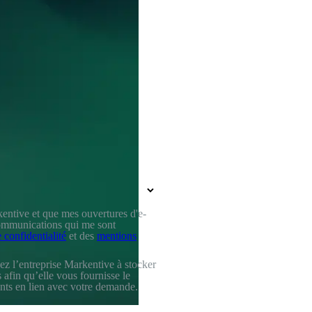
entive et que mes ouvertures d'e-
 communications qui me sont
 confidentialité
et des
mentions
ez l’entreprise Markentive à stocker
 afin qu’elle vous fournisse le
nts en lien avec votre demande.