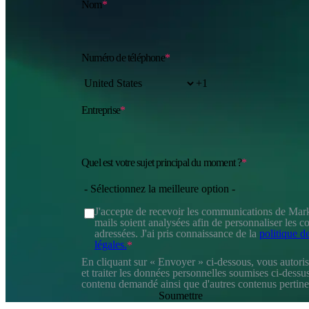
Nom
*
Numéro de téléphone
*
Entreprise
*
Quel est votre sujet principal du moment ?
*
J'accepte de recevoir les communications de Mark
mails soient analysées afin de personnaliser les
adressées. J'ai pris connaissance de la
politique de
légales.
*
En cliquant sur « Envoyer » ci-dessous, vous autoris
et traiter les données personnelles soumises ci-dessus
contenu demandé ainsi que d'autres contenus pertine