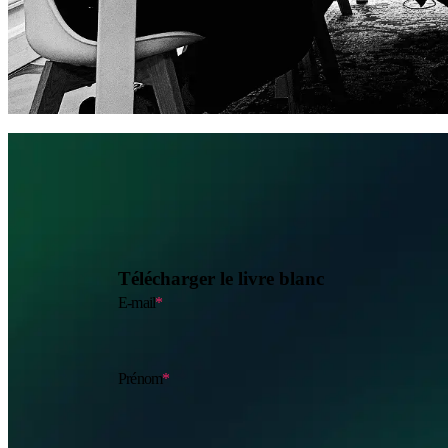
Télécharger
le livre blanc
E-mail
*
Prénom
*