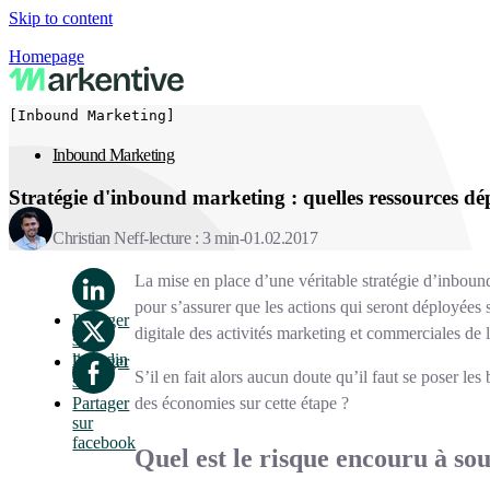
Skip to content
Homepage
[Inbound Marketing]
Inbound Marketing
Stratégie d'inbound marketing : quelles ressources dép
Christian Neff
lecture : 3 min
01.02.2017
La mise en place d’une véritable stratégie d’inbound
pour s’assurer que les actions qui seront déployées so
Partager
digitale des activités marketing et commerciales de 
sur
linkedin
Partager
S’il en fait alors aucun doute qu’il faut se poser le
sur x
des économies sur cette étape ?
Partager
sur
facebook
Quel est le risque encouru à sou