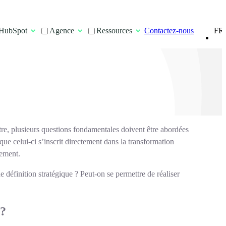
FR
HubSpot
Agence
Ressources
Contactez-nous
EN
itre, plusieurs questions fondamentales doivent être abordées
 que celui-ci s’inscrit directement dans la transformation
pement.
e définition stratégique ? Peut-on se permettre de réaliser
 ?