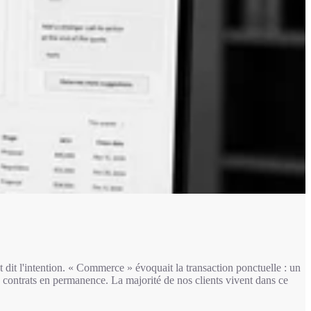
t l'intention. « Commerce » évoquait la transaction ponctuelle : un
s contrats en permanence. La majorité de nos clients vivent dans ce