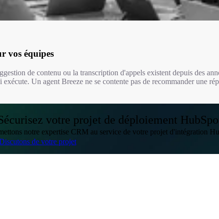
r vos équipes
gestion de contenu ou la transcription d'appels existent depuis des ann
ui exécute. Un agent Breeze ne se contente pas de recommander une répons
Sécurisez votre projet de déploiement HubSpo
ettons notre expertise CRM au service de votre projet d'intégration H
Discutons de votre projet