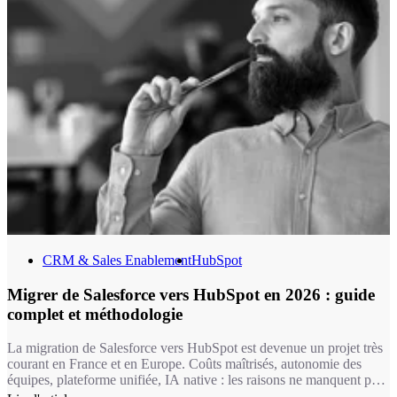
CRM & Sales Enablement
HubSpot
Migrer de Salesforce vers HubSpot en 2026 : guide
complet et méthodologie
La migration de Salesforce vers HubSpot est devenue un projet très
courant en France et en Europe. Coûts maîtrisés, autonomie des
équipes, plateforme unifiée, IA native : les raisons ne manquent pas.
Encore faut-il mener cette transition avec rigueur. C'est exactement