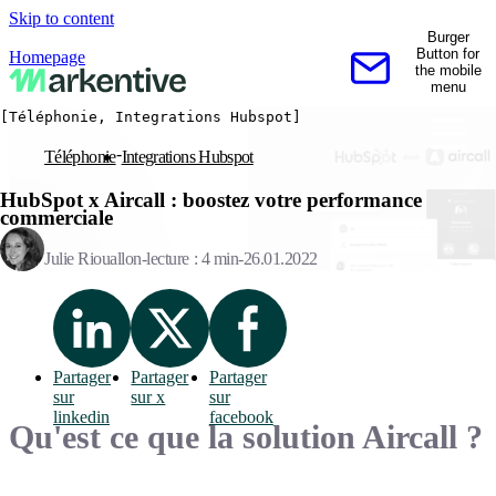
Skip to content
Burger
Button for
Homepage
the mobile
Contactez-nous
menu
[Téléphonie, Integrations Hubspot]
Téléphonie
Integrations Hubspot
HubSpot x Aircall : boostez votre performance
commerciale
Julie Riouallon
lecture : 4 min
26.01.2022
Partager
Partager
Partager
sur
sur x
sur
linkedin
facebook
Qu'est ce que la solution Aircall ?