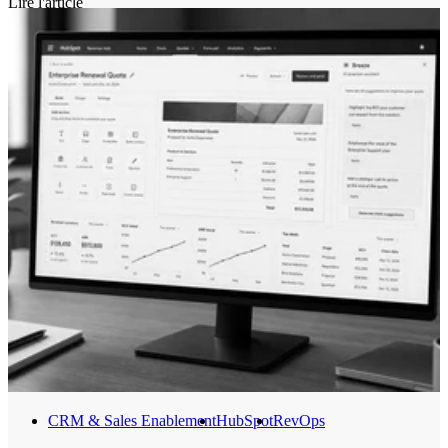
Lire l'article
ce que fait Markentive, agence HubSpot certifiée depuis plus de 10
ans.
CRM & Sales Enablement
HubSpot
RevOps