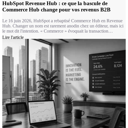
HubSpot Revenue Hub : ce que la bascule de
Commerce Hub change pour vos revenus B2B
Le 16 juin 2026, HubSpot a rebaptisé Commerce Hub en Revenue
Hub. Changer un nom est rarement anodin chez un éditeur, mais ici
le mot dit l'intention. « Commerce » évoquait la transaction
ponctuelle : un lien de paiement, une facture isolée. « Revenue »
Lire l'article
désigne un flux continu, celui d'entreprises B2B qui renouvellent,
étendent, renégocient des contrats en permanence. La majorité de
nos clients vivent dans ce second monde, pas dans le premier.