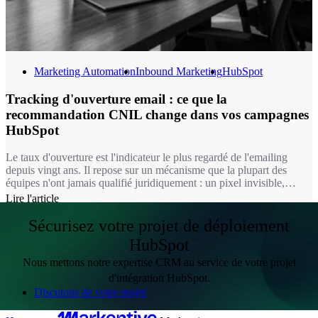
Marketing Automation
Inbound Marketing
HubSpot
Tracking d'ouverture email : ce que la
recommandation CNIL change dans vos campagnes
HubSpot
Le taux d'ouverture est l'indicateur le plus regardé de l'emailing
depuis vingt ans. Il repose sur un mécanisme que la plupart des
équipes n'ont jamais qualifié juridiquement : un pixel invisible,
chargé à l'ouverture du message. Depuis le 14 avril 2026, ce
Lire l'article
mécanisme relève du même régime que les cookies. Autrement dit,
pour une bonne partie de vos usages, mesurer une ouverture
Sécurisez votre projet de déploiement
suppose désormais le consentement du destinataire.
HubSpot
Nous mettons notre expertise CRM au service de votre projet
d'intégration HubSpot.
Discutons de votre projet