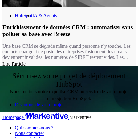
HubSpot
IA & Agents
Enrichissement de données CRM : automatiser sans
polluer sa base avec Breeze
Une base CRM se dégrade même quand personne n'y touche. Les
contacts changent de poste, les entreprises fusionnent, les emails
deviennent invalides, les numéros de SIRET restent vides. Les
études de référence chiffrent cette érosion à environ 2,1 % par mois,
Lire l'article
soit 22,5 % de la base rendue obsolète chaque année (recherche
MarketingSherpa, reprise par la simulation Database Decay de
Sécurisez votre projet de déploiement
HubSpot). Pendant ce temps, vos équipes segmentent, scorent et
HubSpot
routent des leads sur des champs faux ou vides.
Nous mettons notre expertise CRM au service de votre projet
d'intégration HubSpot.
Discutons de votre projet
Homepage
Markentive
Qui sommes-nous ?
Nous contacter