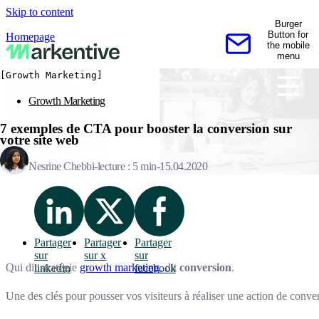
Skip to content
Burger
Button for
Homepage
the mobile
Contactez-nous
menu
[Growth Marketing]
Growth Marketing
7 exemples de CTA pour booster la conversion sur
votre site web
Nesrine Chebbi
lecture : 5 min
15.04.2020
Partager
Partager
Partager
sur
sur x
sur
Qui dit stratégie
growth marketing
, dit
conversion
.
linkedin
facebook
Une des clés pour pousser vos visiteurs à réaliser une action de convers