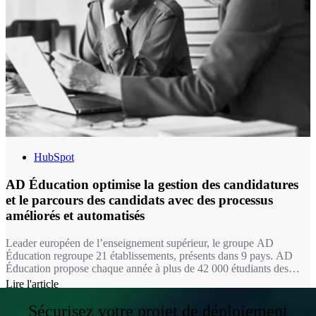
HubSpot
AD Éducation optimise la gestion des candidatures
et le parcours des candidats avec des processus
améliorés et automatisés
Leader européen de l’enseignement supérieur, le groupe AD
Éducation regroupe 21 établissements, présents dans 9 pays. AD
Éducation propose chaque année à plus de 42 000 étudiants des
formations dans les domaines du design, de l’audiovisuel, de
Lire l'article
l’animation & jeu vidéo, de la culture et du luxe, de la musique, de
la communication, du marketing et du digital, du management et des
Sécurisez votre projet de déploiement