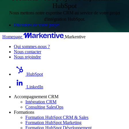
sciences de l’ingénieur.
HubSpot
Nous mettons notre expertise CRM au service de votre projet
d'intégration HubSpot.
Discutons de votre projet
Homepage
Markentive
Qui sommes-nous ?
Nous contacter
Nous rejoindre
HubSpot
LinkedIn
Accompagnement CRM
Intégration CRM
Consulting SalesOps
Formations
Formation HubSpot CRM & Sales
Formation HubSpot Marketing
Formation HubSpot Développement