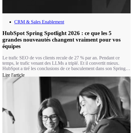
CRM & Sales Enablement
HubSpot Spring Spotlight 2026 : ce que les 5
grandes nouveautés changent vraiment pour vos
équipes
Le trafic SEO de vos clients recule de 27 % par an. Pendant ce
temps, le trafic venant des LLMs a triplé. Et il convertit mieux.
HubSpot a tiré les conclusions de ce basculement dans son Spring
Spotlight 2026, présenté le 14 avril : chacune des 5 grandes
Lire l'article
nouveautés de cette édition part du même constat : la plupart des
outils IA ont accès aux données. Ce qu’ils n’ont pas, c’est le
contexte.