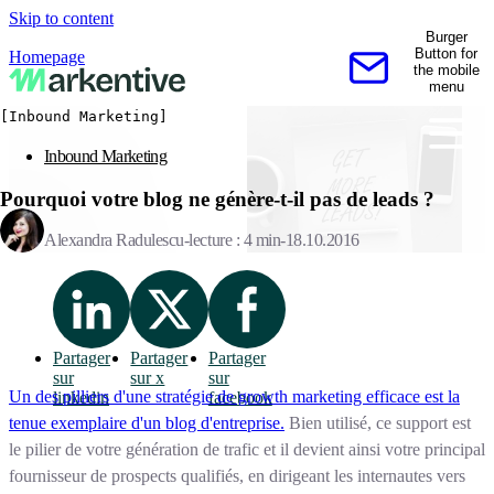
Skip to content
Burger
Button for
Homepage
the mobile
Contactez-nous
menu
[Inbound Marketing]
Inbound Marketing
Pourquoi votre blog ne génère-t-il pas de leads ?
Alexandra Radulescu
lecture : 4 min
18.10.2016
Partager
Partager
Partager
sur
sur x
sur
Un des pilliers d'une stratégie de growth marketing efficace est la
linkedin
facebook
tenue exemplaire d'un blog d'entreprise.
Bien utilisé, ce support est
le pilier de votre génération de trafic et il devient ainsi votre principal
fournisseur de prospects qualifiés, en dirigeant les internautes vers