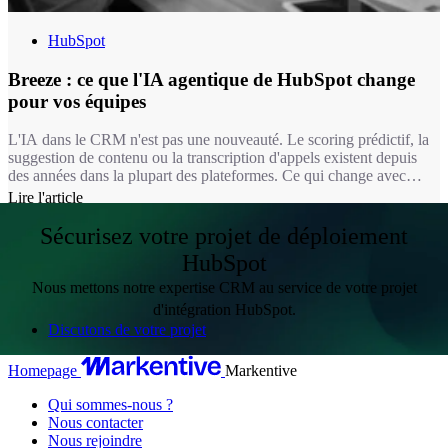
HubSpot
Breeze : ce que l'IA agentique de HubSpot change
pour vos équipes
L'IA dans le CRM n'est pas une nouveauté. Le scoring prédictif, la
suggestion de contenu ou la transcription d'appels existent depuis
des années dans la plupart des plateformes. Ce qui change avec
Breeze, c'est la nature de l'intervention : on passe d'une IA qui
Lire l'article
suggère à une IA qui exécute. Un agent Breeze ne se contente pas
de recommander une réponse à un ticket, il la rédige, la documente
Sécurisez votre projet de déploiement
et peut la résoudre seul dans le périmètre que vous lui avez défini.
HubSpot
Nous mettons notre expertise CRM au service de votre projet
d'intégration HubSpot.
Discutons de votre projet
Homepage
Markentive
Qui sommes-nous ?
Nous contacter
Nous rejoindre