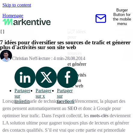
Skip to content
Burger
Button for
Homepage
the mobile
Contactez-nous
menu
[]
7 idées pour diversifier ses sources de trafic et générer
plus d'activités sur son site web
Christian Neff
lecture : 4 min
28.08.2014
Partager
Partager
Partager
sur
sur x
sur
Lorsque l'on parle de techniques de référencement, la plupart des
linkedin
facebook
gens pensent automatiquement au
SEO
et donc à Google pour
optimiser leur trafic. Dans l'esprit collectif, les
mots-clés
deviennent
LA solution ultime pour gagner toujours plus de lecteurs et générer
des contacts qualifiés. S’il est vrai que cette partie est primordiale