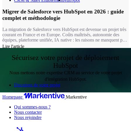
CRM & Sales Enablement
HubSpot
Migrer de Salesforce vers HubSpot en 2026 : guide
complet et méthodologie
La migration de Salesforce vers HubSpot est devenue un projet très
courant en France et en Europe. Coûts maîtrisés, autonomie des
équipes, plateforme unifiée, IA native : les raisons ne manquent pas.
Encore faut-il mener cette transition avec rigueur. C'est exactement
Lire l'article
ce que fait Markentive, agence HubSpot certifiée depuis plus de 10
ans.
Sécurisez votre projet de déploiement
HubSpot
Nous mettons notre expertise CRM au service de votre projet
d'intégration HubSpot.
Discutons de votre projet
Homepage
Markentive
Qui sommes-nous ?
Nous contacter
Nous rejoindre