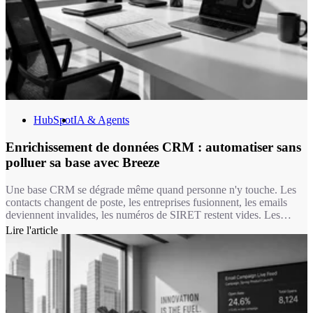
HubSpot
IA & Agents
Enrichissement de données CRM : automatiser sans
polluer sa base avec Breeze
Une base CRM se dégrade même quand personne n'y touche. Les
contacts changent de poste, les entreprises fusionnent, les emails
deviennent invalides, les numéros de SIRET restent vides. Les
études de référence chiffrent cette érosion à environ 2,1 % par mois,
Lire l'article
soit 22,5 % de la base rendue obsolète chaque année (recherche
MarketingSherpa, reprise par la simulation Database Decay de
HubSpot). Pendant ce temps, vos équipes segmentent, scorent et
routent des leads sur des champs faux ou vides.