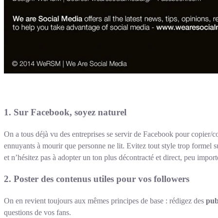
1. Sur Facebook, soyez naturel
On a tous déjà vu des entreprises se servir de Facebook pour copier/
ennuyants à mourir que personne ne lit. Evitez tout style trop formel 
et n’hésitez pas à adopter un ton plus décontracté et direct, peu importe
2. Poster des contenus utiles pour vos followers
On en revient toujours aux mêmes principes de base : rédigez des
pub
questions de vos fans.