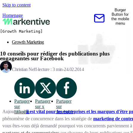
Skip to content
Burger
Button for
Homepage
the mobile
Contactez-nous
menu
[Growth Marketing]
Growth Marketing
10 conseils pour rédiger des publications plus
engageantes sur Facebook
Christian Neff
lecture : 3 min
24.02.2014
Partager
Partager
Partager
sur
sur x
sur
Aujourd'hui
il est vital pour les entreprises et les marques d'être 
linkedin
facebook
phénomène de concurrence dans les stratégie de
marketing de conte
vous êtes-vous déjà demandé pourquoi vos concurrents parviennent 
partages et de commentaires
sur chacune de leurs publications sur F