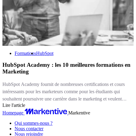
Formations
HubSpot
HubSpot Academy : les 10 meilleures formations en
Marketing
HubSpot Academy fournit de nombreuses certifications et cours
intéressants pour les marketeurs comme pour les étudiants qui
souhaitent poursuivre une carrière dans le marketing et veulent
Lire l'article
améliorer leurs connaissances. L’idée est de fournir à ceux qui
Homepage
Markentive
cherchent à se former à leur rythme, un contenu pédagogique
composé d’exercices, de cas concrets, d’exemples métiers, et le tout
Qui sommes-nous ?
avec des données actualisées régulièrement.
Nous contacter
Nous rejoindre