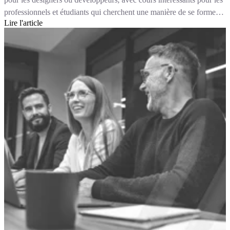
professionnels et étudiants qui cherchent une manière de se former à
Lire l'article
leur rythme, avec des exercices et cas concrets, des données à jour et
des exemples métier au travers de ses différents Hub.