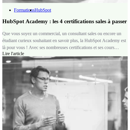
Formations
HubSpot
HubSpot Academy : les 4 certifications sales à passer
Que vous soyez un commercial, un consultant sales ou encore un
étudiant curieux souhaitant en savoir plus, la HubSpot Academy est
là pour vous ! Avec ses nombreuses certifications et ses cours
Lire l'article
intéressants, la plateforme pédagogique vous permet d’en apprendre
plus sur comment vendre grâce à de l’inbound, de vous former à
votre rythme et de mettre en pratique les concepts théoriques vus
grâce à des exercices et des cas concrets, des exemples métiers, et
surtout de la donnée constamment mise à jour pour vous permettre
de suivre les dernières tendances.