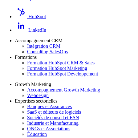
HubSpot
LinkedIn
Accompagnement CRM
Intégration CRM
Consulting SalesOps
Formations
Formation HubSpot CRM & Sales
Formation HubSpot Marketing
Formation HubSpot Développement
Growth Marketing
Accompagnement Growth Marketing
Webdesign
Expertises sectorielles
Banques et Assurances
SaaS et éditeurs de logiciels
Sociétés de conseil et ESN
Industrie et Manufacturing
ONGs et Associations
Éducation