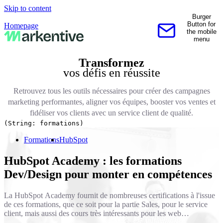
Skip to content
Burger
Button for
Homepage
the mobile
Contactez-nous
menu
Transformez
vos défis en réussite
Retrouvez tous les outils nécessaires pour créer des campagnes
marketing performantes, aligner vos équipes, booster vos ventes et
fidéliser vos clients avec un service client de qualité.
(String: formations)
Formations
HubSpot
HubSpot Academy : les formations
Dev/Design pour monter en compétences
La HubSpot Academy fournit de nombreuses certifications à l'issue
de ces formations, que ce soit pour la partie Sales, pour le service
client, mais aussi des cours très intéressants pour les web
développeurs autant que pour les étudiants qui veulent en apprendre