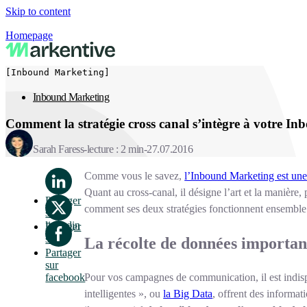
Skip to content
Homepage
[Inbound Marketing]
Inbound Marketing
Comment la stratégie cross canal s’intègre à votre I
Sarah Faress
lecture : 2 min
27.07.2016
Comme vous le savez,
l’Inbound Marketing est une 
Quant au cross-canal, il désigne l’art et la manière
Partager
comment ses deux stratégies fonctionnent ensemble 
sur
linkedin
Partager
sur x
La récolte de données importan
Partager
sur
Pour vos campagnes de communication, il est indispe
facebook
intelligentes », ou
la Big Data
, offrent des informat