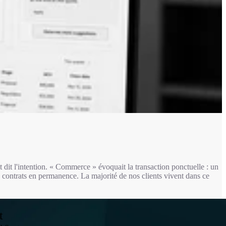
t l'intention. « Commerce » évoquait la transaction ponctuelle : un
s contrats en permanence. La majorité de nos clients vivent dans ce
t