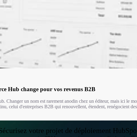
rce Hub change pour vos revenus B2B
hanger un nom est rarement anodin chez un éditeur, mais ici le mot di
inu, celui d'entreprises B2B qui renouvellent, étendent, renégocient de
Sécurisez votre projet de déploiement HubSpo