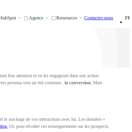
FR
HubSpot
Agence
Ressources
Contactez-nous
EN
tant leur attention et en les engageant dans une action.
 buyers persona vers un but commun :
la conversion
. Mais
t le stockage de vos interactions avec lui. Les données «
ting.
Or, pour récolter ces renseignements sur les prospects,