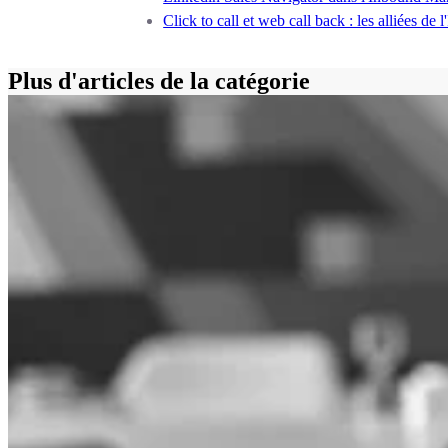
Click to call et web call back : les alliées de
Plus d'articles de la catégorie