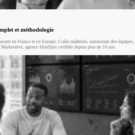
omplet et méthodologie
urant en France et en Europe. Coûts maîtrisés, autonomie des équipes, 
ait Markentive, agence HubSpot certifiée depuis plus de 10 ans.