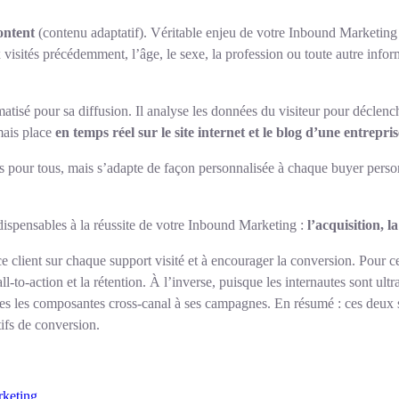
ontent
(contenu adaptatif). Véritable enjeu de votre Inbound Marketing 
 visités précédemment, l’âge, le sexe, la profession ou toute autre inform
tisé pour sa diffusion. Il analyse les données du visiteur pour déclench
mais place
en temps réel sur le site internet et le blog d’une entrepris
ges pour tous, mais s’adapte de façon personnalisée à chaque buyer pers
ndispensables à la réussite de votre Inbound Marketing :
l’acquisition, l
e client sur chaque support visité et à encourager la conversion. Pour ce
ll-to-action et la rétention. À l’inverse, puisque les internautes sont ult
tes les composantes cross-canal à ses campagnes. En résumé : ces deux 
ifs de conversion.
rketing