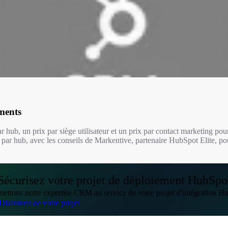
ments
ar hub, un prix par siège utilisateur et un prix par contact marketing po
 hub par hub, avec les conseils de Markentive, partenaire HubSpot Elite, po
Sécurisez votre projet de déploiement HubSpo
ettons notre expertise CRM au service de votre projet d'intégration H
Discutons de votre projet