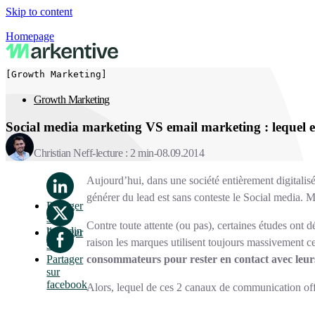
Skip to content
Homepage
[Growth Marketing]
Growth Marketing
Social media marketing VS email marketing : lequel est
Christian Neff
lecture : 2 min
08.09.2014
Aujourd’hui, dans une société entièrement digitalis
générer du lead est sans conteste le Social media. M
Partager
sur
Contre toute attente (ou pas), certaines études ont
linkedin
Partager
raison les marques utilisent toujours massivement 
sur x
consommateurs pour rester en contact avec leur
Partager
sur
facebook
Alors, lequel de ces 2 canaux de communication off