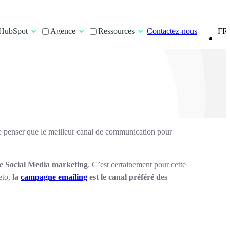
FR
HubSpot
Agence
Ressources
Contactez-nous
EN
de penser que le meilleur canal de communication pour
 le Social Media marketing
. C’est certainement pour cette
eto,
la
campagne emailing
est le canal préféré des