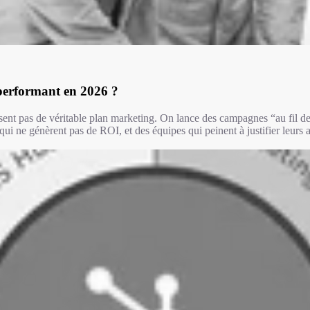
performant en 2026 ?
sent pas de véritable plan marketing. On lance des campagnes “au fil d
qui ne génèrent pas de ROI, et des équipes qui peinent à justifier leurs ac