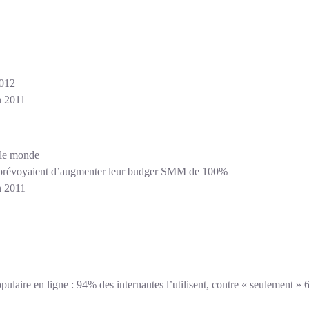
2012
n 2011
s le monde
es prévoyaient d’augmenter leur budger SMM de 100%
n 2011
ulaire en ligne : 94% des internautes l’utilisent, contre « seulement »