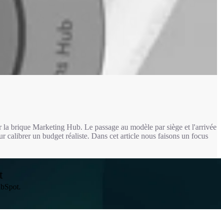
ur la brique Marketing Hub. Le passage au modèle par siège et l'arrivée
ur calibrer un budget réaliste. Dans cet article nous faisons un focus
t
ubSpot.