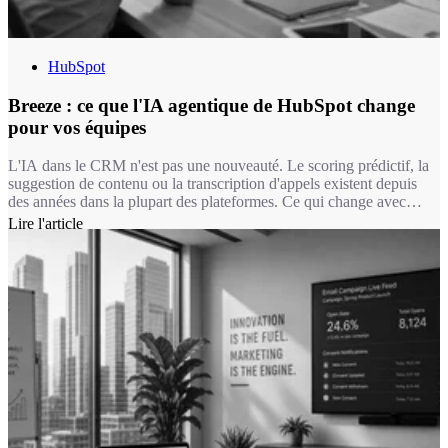
HubSpot
Breeze : ce que l'IA agentique de HubSpot change
pour vos équipes
L'IA dans le CRM n'est pas une nouveauté. Le scoring prédictif, la
suggestion de contenu ou la transcription d'appels existent depuis
des années dans la plupart des plateformes. Ce qui change avec
Breeze, c'est la nature de l'intervention : on passe d'une IA qui
Lire l'article
suggère à une IA qui exécute. Un agent Breeze ne se contente pas
de recommander une réponse à un ticket, il la rédige, la documente
et peut la résoudre seul dans le périmètre que vous lui avez défini.