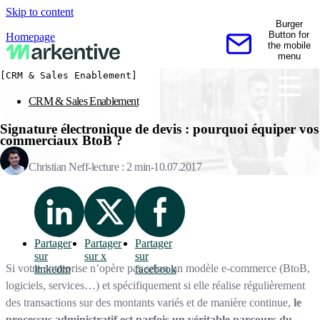
Skip to content
Burger
Button for
Homepage
the mobile
Contactez-nous
menu
[CRM & Sales Enablement]
CRM & Sales Enablement
Signature électronique de devis : pourquoi équiper vos
commerciaux BtoB ?
Christian Neff
lecture : 2 min
10.07.2017
Partager
Partager
Partager
sur
sur x
sur
Si votre entreprise n’opère pas selon un modèle e-commerce (BtoB,
linkedin
facebook
logiciels, services…) et spécifiquement si elle réalise régulièrement
des transactions sur des montants variés et de manière continue,
le
processus administratif est parfois un véritable parcours du