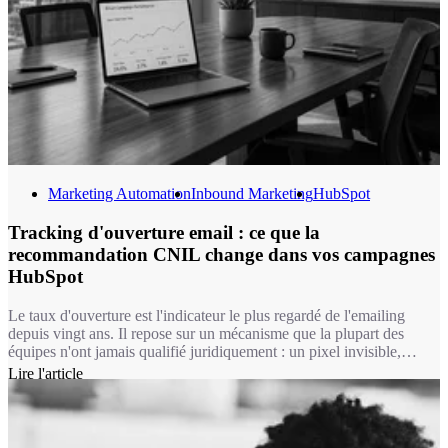
Marketing Automation
Inbound Marketing
HubSpot
Tracking d'ouverture email : ce que la
recommandation CNIL change dans vos campagnes
HubSpot
Le taux d'ouverture est l'indicateur le plus regardé de l'emailing
depuis vingt ans. Il repose sur un mécanisme que la plupart des
équipes n'ont jamais qualifié juridiquement : un pixel invisible,
chargé à l'ouverture du message. Depuis le 14 avril 2026, ce
Lire l'article
mécanisme relève du même régime que les cookies. Autrement dit,
pour une bonne partie de vos usages, mesurer une ouverture
suppose désormais le consentement du destinataire.