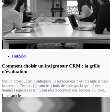
HubSpot
Comment choisir un intégrateur CRM : la grille
d'évaluation
Sur un projet CRM d'entreprise, la technologie n'est presque jamais
la cause de l'échec. Ce sont les choix de cadrage, la qualité des
données reprises et le niveau réel d'adoption des équipes qui font
qu'un déploiement tient ou s'effondre douze mois après le go-live. Et
Lire l'article
ces dimensions ne dépendent pas de l'éditeur : elles dépendent de
l'intégrateur que vous choisissez.