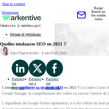
Skip to content
Burger
Button for
Homepage
the mobile
Contactez-nous
menu
[Website & Webdesign]
Website & Webdesign
Quelles tendances SEO en 2021 ?
Alice Prigent
lecture : 4 min
05.01.2021
Partager
Partager
Partager
sur
sur x
sur
Comment
améliorer sa stratégie SEO
en 2021 ?
Les mises à jour ré
linkedin
facebook
Google Passage, la compréhension des vidéos ou encore l’arrivée de
L’algorithme de Google évolue rapidement, et si les critères de base po
d’avoir une stratégie encore plus efficace. Et peut-être de pouvoir v