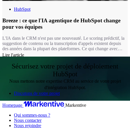
HubSpot
Breeze : ce que l'IA agentique de HubSpot change
pour vos équipes
L'IA dans le CRM n'est pas une nouveauté. Le scoring prédictif, la
suggestion de contenu ou la transcription d'appels existent depuis
des années dans la plupart des plateformes. Ce qui change avec
Breeze, c'est la nature de l'intervention : on passe d'une IA qui
Lire l'article
suggère à une IA qui exécute. Un agent Breeze ne se contente pas
de recommander une réponse à un ticket, il la rédige, la documente
Sécurisez votre projet de déploiement
et peut la résoudre seul dans le périmètre que vous lui avez défini.
HubSpot
Nous mettons notre expertise CRM au service de votre projet
d'intégration HubSpot.
Discutons de votre projet
Homepage
Markentive
Qui sommes-nous ?
Nous contacter
Nous rejoindre