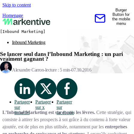
Skip to content
Burger
Button for
Homepage
the mobile
Contactez-nous
menu
[Inbound Marketing]
Inbound Marketing
Se lancer seul dans l’Inbound Marketing : un pari
vraiment gagnant ?
Alexandre Carron
lecture : 5 min
07.10.2016
Partager
Partager
Partager
sur
sur x
sur
L’Inbound Marketing est sur toutes les lèvres.
Cette stratégie, qui
linkedin
facebook
consiste à attirer les prospects à soi grâce à du contenu à forte valeur
ajoutée, est de plus en plus utilisée, notamment par les
entreprises
en recherche de croissance et les startups.
Lorsqu’ils souhaitent