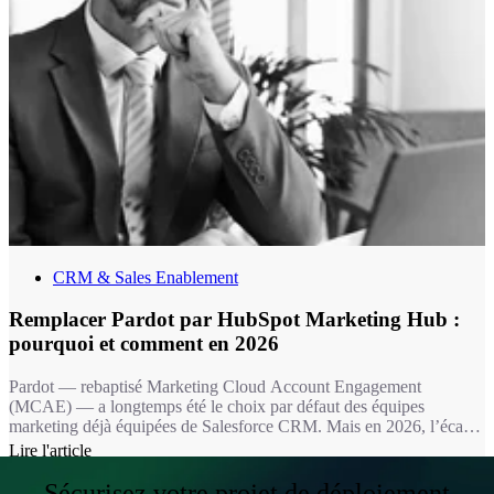
CRM & Sales Enablement
Remplacer Pardot par HubSpot Marketing Hub :
pourquoi et comment en 2026
Pardot — rebaptisé Marketing Cloud Account Engagement
(MCAE) — a longtemps été le choix par défaut des équipes
marketing déjà équipées de Salesforce CRM. Mais en 2026, l’écart
fonctionnel avec HubSpot Marketing Hub est devenu un fossé : 11
Lire l'article
fonctionnalités marketing clés absentes chez Pardot, une IA de
contenu sans équivalent, et une expérience utilisateur qui fait la
Sécurisez votre projet de déploiement