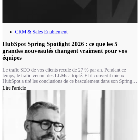
CRM & Sales Enablement
HubSpot Spring Spotlight 2026 : ce que les 5
grandes nouveautés changent vraiment pour vos
équipes
Le trafic SEO de vos clients recule de 27 % par an. Pendant ce
temps, le trafic venant des LLMs a triplé. Et il convertit mieux.
HubSpot a tiré les conclusions de ce basculement dans son Spring
Spotlight 2026, présenté le 14 avril : chacune des 5 grandes
Lire l'article
nouveautés de cette édition part du même constat : la plupart des
outils IA ont accès aux données. Ce qu’ils n’ont pas, c’est le
contexte.