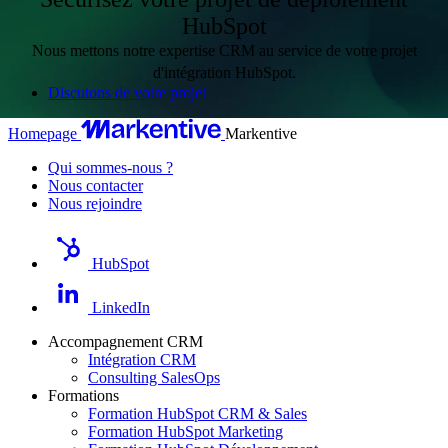
différence dans l’adoption au quotidien.
HubSpot
Nous mettons notre expertise CRM au service de votre projet
d'intégration HubSpot.
Discutons de votre projet
Homepage
Markentive
Qui sommes-nous ?
Nous contacter
Nous rejoindre
HubSpot
LinkedIn
Accompagnement CRM
Intégration CRM
Consulting SalesOps
Formations
Formation HubSpot CRM & Sales
Formation HubSpot Marketing