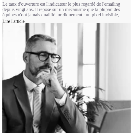
Le taux d'ouverture est l'indicateur le plus regardé de l'emailing
depuis vingt ans. Il repose sur un mécanisme que la plupart des
équipes n'ont jamais qualifié juridiquement : un pixel invisible,
chargé à l'ouverture du message. Depuis le 14 avril 2026, ce
Lire l'article
mécanisme relève du même régime que les cookies. Autrement dit,
pour une bonne partie de vos usages, mesurer une ouverture
suppose désormais le consentement du destinataire.