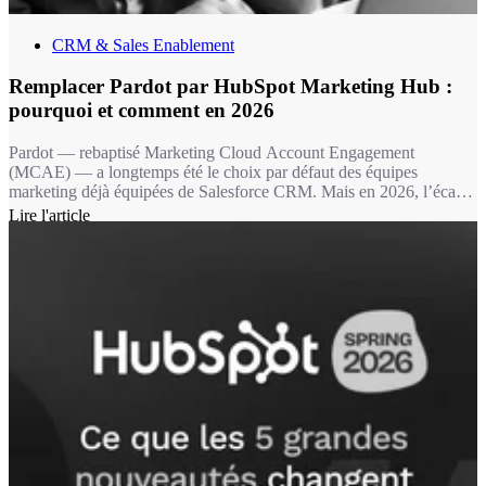
CRM & Sales Enablement
Remplacer Pardot par HubSpot Marketing Hub :
pourquoi et comment en 2026
Pardot — rebaptisé Marketing Cloud Account Engagement
(MCAE) — a longtemps été le choix par défaut des équipes
marketing déjà équipées de Salesforce CRM. Mais en 2026, l’écart
fonctionnel avec HubSpot Marketing Hub est devenu un fossé : 11
Lire l'article
fonctionnalités marketing clés absentes chez Pardot, une IA de
contenu sans équivalent, et une expérience utilisateur qui fait la
différence dans l’adoption au quotidien.