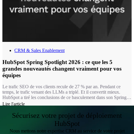
CRM & Sales Enablement
HubSpot Spring Spotlight 2026 : ce que les 5
grandes nouveautés changent vraiment pour vos
équipes
Le trafic SEO de vos clients recule de 27 % par an. Pendant ce
temps, le trafic venant des LLMs a triplé. Et il convertit mieux.
HubSpot a tiré les conclusions de ce basculement dans son Spring
Spotlight 2026, présenté le 14 avril : chacune des 5 grandes
Lire l'article
nouveautés de cette édition part du même constat : la plupart des
outils IA ont accès aux données. Ce qu’ils n’ont pas, c’est le
Sécurisez votre projet de déploiement
contexte.
HubSpot
Nous mettons notre expertise CRM au service de votre projet