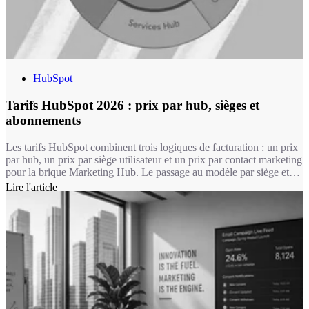
HubSpot
Tarifs HubSpot 2026 : prix par hub, sièges et
abonnements
Les tarifs HubSpot combinent trois logiques de facturation : un prix
par hub, un prix par siège utilisateur et un prix par contact marketing
pour la brique Marketing Hub. Le passage au modèle par siège et
l'arrivée de Breeze AI ont densifié la grille tarifaire. Cet article fait le
Lire l'article
point hub par hub, avec les conseils de Markentive, partenaire
HubSpot Elite, pour calibrer un budget réaliste. Dans cet article nous
faisons un focus sur les niveaux de licences Pro et Entreprises.