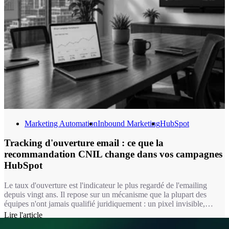
Marketing Automation
Inbound Marketing
HubSpot
Tracking d'ouverture email : ce que la
recommandation CNIL change dans vos campagnes
HubSpot
Le taux d'ouverture est l'indicateur le plus regardé de l'emailing
depuis vingt ans. Il repose sur un mécanisme que la plupart des
équipes n'ont jamais qualifié juridiquement : un pixel invisible,
chargé à l'ouverture du message. Depuis le 14 avril 2026, ce
Lire l'article
mécanisme relève du même régime que les cookies. Autrement dit,