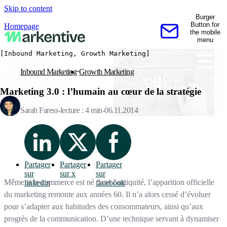
Skip to content
Burger
Button for
Homepage
the mobile
Contactez-nous
menu
[Inbound Marketing, Growth Marketing]
Inbound Marketing
Growth Marketing
Marketing 3.0 : l’humain au cœur de la stratégie
Sarah Faress
lecture : 4 min
06.11.2014
Partager
Partager
Partager
sur
sur x
sur
Même si le commerce est né dans l'antiquité, l’apparition officielle
linkedin
facebook
du marketing remonte aux années 60. Il n’a alors cessé d’évoluer
pour s’adapter aux habitudes des consommateurs, ainsi qu’aux
progrès de la communication. D’une technique servant à dynamiser