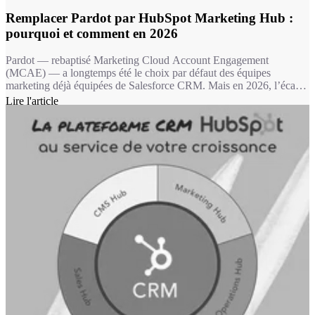
Remplacer Pardot par HubSpot Marketing Hub :
pourquoi et comment en 2026
Pardot — rebaptisé Marketing Cloud Account Engagement
(MCAE) — a longtemps été le choix par défaut des équipes
marketing déjà équipées de Salesforce CRM. Mais en 2026, l’écart
fonctionnel avec HubSpot Marketing Hub est devenu un fossé : 11
Lire l'article
fonctionnalités marketing clés absentes chez Pardot, une IA de
contenu sans équivalent, et une expérience utilisateur qui fait la
différence dans l’adoption au quotidien.