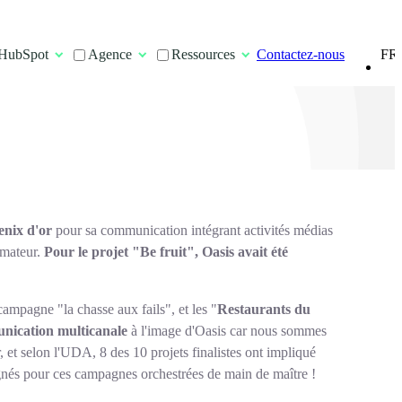
FR
HubSpot
Agence
Ressources
Contactez-nous
EN
enix d'or
pour sa communication intégrant activités médias
mmateur.
Pour le projet "Be fruit", Oasis avait été
campagne "la chasse aux fails", et les "
Restaurants du
nication multicanale
à l'image d'Oasis car nous sommes
er, et selon l'UDA, 8 des 10 projets finalistes ont impliqué
ignés pour ces campagnes orchestrées de main de maître !