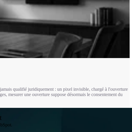
jamais qualifié juridiquement : un pixel invisible, chargé à l'ouverture
ages, mesurer une ouverture suppose désormais le consentement du
t
ubSpot.