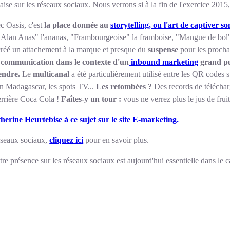
se sur les réseaux sociaux. Nous verrons si à la fin de l'exercice 2015,
ec Oasis, c'est
la place donnée au
storytelling, ou l'art de captiver s
lan Anas" l'ananas, "Frambourgeoise" la framboise, "Mangue de bol" la
créé un attachement à la marque et presque du
suspense
pour les prochai
la communication dans le contexte d'un
inbound marketing
grand pub
endre.
Le
multicanal
a été particulièrement utilisé entre les QR codes 
ion Madagascar, les spots TV...
Les retombées ?
Des records de téléchar
errière Coca Cola !
Faîtes-y un tour :
vous ne verrez plus le jus de fru
atherine Heurtebise à ce sujet sur le site E-marketing.
réseaux sociaux,
cliquez ici
pour en savoir plus.
e présence sur les réseaux sociaux est aujourd'hui essentielle dans le 