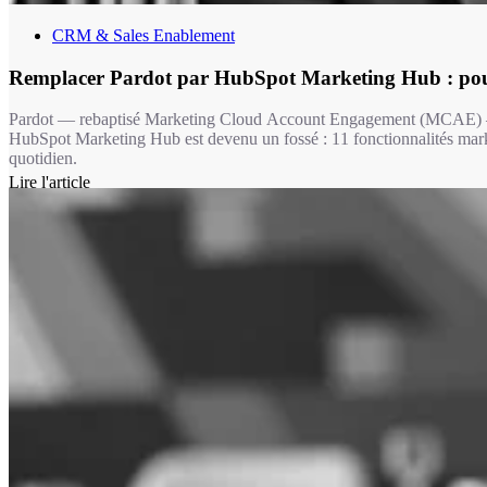
CRM & Sales Enablement
Remplacer Pardot par HubSpot Marketing Hub : pou
Pardot — rebaptisé Marketing Cloud Account Engagement (MCAE) — a 
HubSpot Marketing Hub est devenu un fossé : 11 fonctionnalités market
quotidien.
Lire l'article