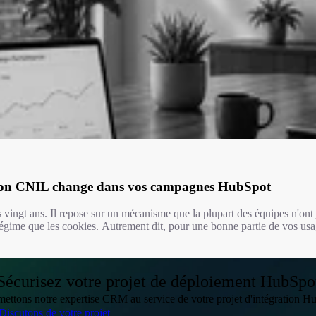
tion CNIL change dans vos campagnes HubSpot
s vingt ans. Il repose sur un mécanisme que la plupart des équipes n'ont 
gime que les cookies. Autrement dit, pour une bonne partie de vos us
Sécurisez votre projet de déploiement HubSpo
ettons notre expertise CRM au service de votre projet d'intégration H
Discutons de votre projet