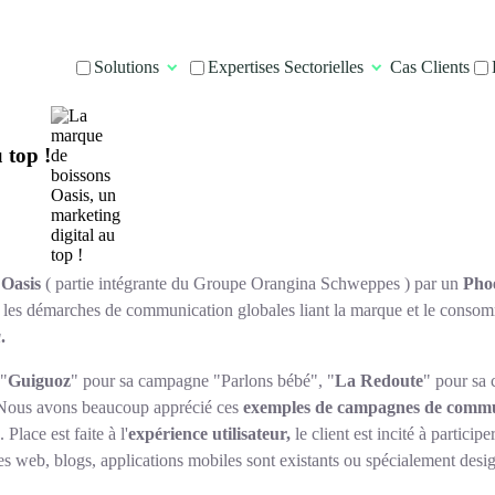
Solutions
Expertises Sectorielles
Cas Clients
 top !
Oasis
( partie intégrante du Groupe Orangina Schweppes ) par un
Pho
t les démarches de communication globales liant la marque et le conso
a
.
 "
Guiguoz
" pour sa campagne "Parlons bébé", "
La Redoute
" pour sa 
 Nous avons beaucoup apprécié ces
exemples de campagnes de commu
 Place est faite à l'
expérience utilisateur,
le client est incité à particip
es web, blogs, applications mobiles sont existants ou spécialement des