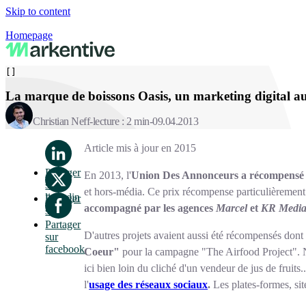
Skip to content
Homepage
[]
La marque de boissons Oasis, un marketing digital au
Christian Neff
lecture : 2 min
09.04.2013
Article mis à jour en 2015
Partager
En 2013, l'
Union Des Annonceurs a récompensé 
sur
et hors-média. Ce prix récompense particulièremen
linkedin
Partager
accompagné par les agences
Marcel
et
KR Medi
sur x
Partager
D'autres projets avaient aussi été récompensés dont
sur
facebook
Coeur"
pour la campagne "The Airfood Project".
ici bien loin du cliché d'un vendeur de jus de fruits...
l'
usage des réseaux sociaux
.
Les plates-formes, sit