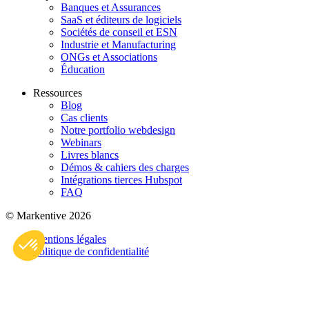
Banques et Assurances
SaaS et éditeurs de logiciels
Sociétés de conseil et ESN
Industrie et Manufacturing
ONGs et Associations
Éducation
Ressources
Blog
Cas clients
Notre portfolio webdesign
Webinars
Livres blancs
Démos & cahiers des charges
Intégrations tierces Hubspot
FAQ
© Markentive 2026
Axeptio consent
Plateforme de Gestion du Consentement : Personnalisez vo
Mentions légales
Politique de confidentialité
Notre plateforme vous permet d'adapter et de gérer vos param