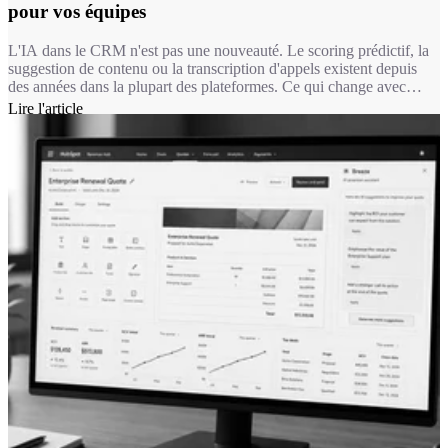
pour vos équipes
L'IA dans le CRM n'est pas une nouveauté. Le scoring prédictif, la
suggestion de contenu ou la transcription d'appels existent depuis
des années dans la plupart des plateformes. Ce qui change avec
Breeze, c'est la nature de l'intervention : on passe d'une IA qui
Lire l'article
suggère à une IA qui exécute. Un agent Breeze ne se contente pas
de recommander une réponse à un ticket, il la rédige, la documente
et peut la résoudre seul dans le périmètre que vous lui avez défini.