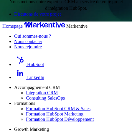
Nous mettons notre expertise CRM au service de votre projet
d'intégration HubSpot.
Discutons de votre projet
Homepage
Markentive
Qui sommes-nous ?
Nous contacter
Nous rejoindre
HubSpot
LinkedIn
Accompagnement CRM
Intégration CRM
Consulting SalesOps
Formations
Formation HubSpot CRM & Sales
Formation HubSpot Marketing
Formation HubSpot Développement
Growth Marketing