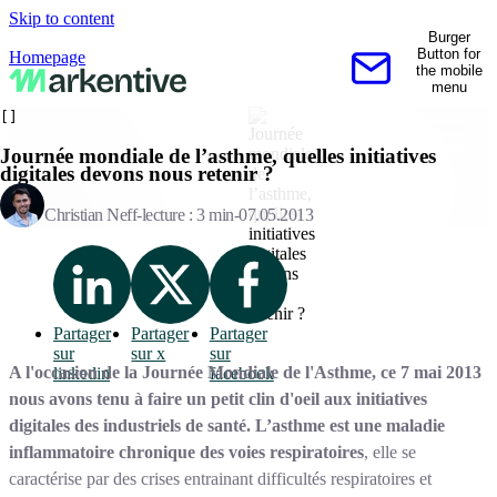
Skip to content
Burger
Button for
Homepage
the mobile
Contactez-nous
menu
[]
Journée mondiale de l’asthme, quelles initiatives
digitales devons nous retenir ?
Christian Neff
lecture : 3 min
07.05.2013
Partager
Partager
Partager
sur
sur x
sur
A l'occasion de la Journée Mondiale de l'Asthme, ce 7 mai 2013
linkedin
facebook
nous avons tenu à faire un petit clin d'oeil aux initiatives
digitales des industriels de santé. L’asthme est une maladie
inflammatoire chronique des voies respiratoires
, elle se
caractérise par des crises entrainant difficultés respiratoires et