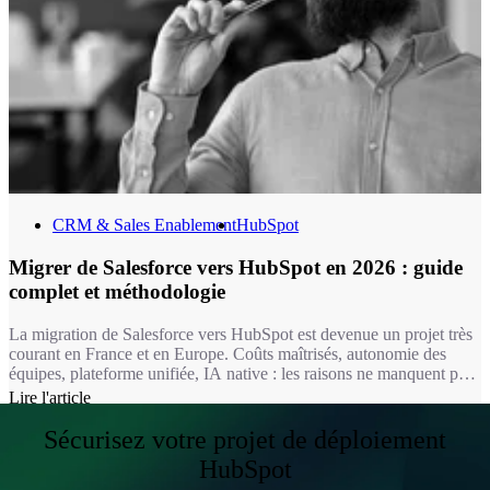
CRM & Sales Enablement
HubSpot
Migrer de Salesforce vers HubSpot en 2026 : guide
complet et méthodologie
La migration de Salesforce vers HubSpot est devenue un projet très
courant en France et en Europe. Coûts maîtrisés, autonomie des
équipes, plateforme unifiée, IA native : les raisons ne manquent pas.
Encore faut-il mener cette transition avec rigueur. C'est exactement
Lire l'article
ce que fait Markentive, agence HubSpot certifiée depuis plus de 10
ans.
Sécurisez votre projet de déploiement
HubSpot