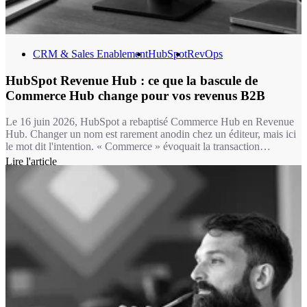
CRM & Sales Enablement
HubSpot
RevOps
HubSpot Revenue Hub : ce que la bascule de
Commerce Hub change pour vos revenus B2B
Le 16 juin 2026, HubSpot a rebaptisé Commerce Hub en Revenue
Hub. Changer un nom est rarement anodin chez un éditeur, mais ici
le mot dit l'intention. « Commerce » évoquait la transaction
ponctuelle : un lien de paiement, une facture isolée. « Revenue »
Lire l'article
désigne un flux continu, celui d'entreprises B2B qui renouvellent,
étendent, renégocient des contrats en permanence. La majorité de
nos clients vivent dans ce second monde, pas dans le premier.