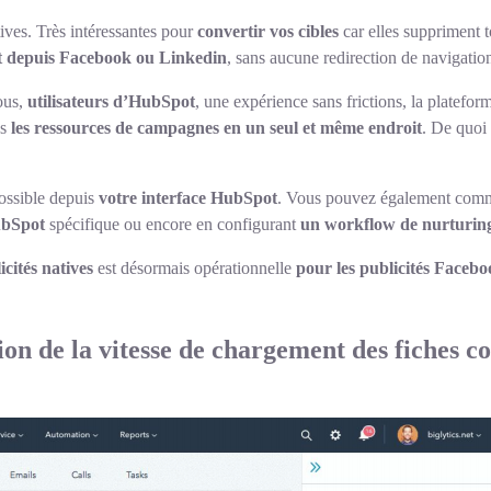
tives. Très intéressantes pour
convertir vos cibles
car elles suppriment to
t depuis Facebook ou Linkedin
, sans aucune redirection de navigatio
ous,
utilisateurs d’HubSpot
, une expérience sans frictions, la platef
es
les ressources de campagnes en un seul et même endroit
. De quoi
possible depuis
votre interface HubSpot
. Vous pouvez également commen
ubSpot
spécifique ou encore en configurant
un workflow de nurturin
icités natives
est désormais opérationnelle
pour les publicités Faceb
on de la vitesse de chargement des fiches co