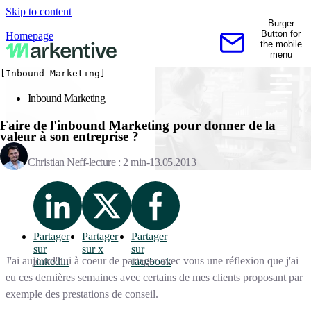
Skip to content
Burger
Button for
Homepage
the mobile
Contactez-nous
menu
[Inbound Marketing]
Inbound Marketing
Faire de l'inbound Marketing pour donner de la
valeur à son entreprise ?
Christian Neff
lecture : 2 min
13.05.2013
Partager
Partager
Partager
sur
sur x
sur
J'ai aujourd'hui à coeur de partager avec vous une réflexion que j'ai
linkedin
facebook
eu ces dernières semaines avec certains de mes clients proposant par
exemple des prestations de conseil.