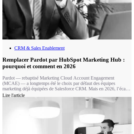
CRM & Sales Enablement
Remplacer Pardot par HubSpot Marketing Hub :
pourquoi et comment en 2026
Pardot — rebaptisé Marketing Cloud Account Engagement
(MCAE) — a longtemps été le choix par défaut des équipes
marketing déjà équipées de Salesforce CRM. Mais en 2026, l’écart
fonctionnel avec HubSpot Marketing Hub est devenu un fossé : 11
Lire l'article
fonctionnalités marketing clés absentes chez Pardot, une IA de
contenu sans équivalent, et une expérience utilisateur qui fait la
différence dans l’adoption au quotidien.