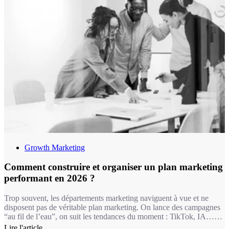
Growth Marketing
Comment construire et organiser un plan marketing
performant en 2026 ?
Trop souvent, les départements marketing naviguent à vue et ne
disposent pas de véritable plan marketing. On lance des campagnes
“au fil de l’eau”, on suit les tendances du moment : TikTok, IA…
sans cohérence globale. Le résultat ? Des budgets dispersés, des
Lire l'article