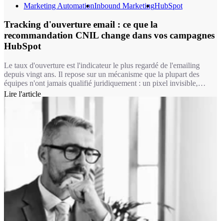
Marketing Automation
Inbound Marketing
HubSpot
Tracking d'ouverture email : ce que la
recommandation CNIL change dans vos campagnes
HubSpot
Le taux d'ouverture est l'indicateur le plus regardé de l'emailing
depuis vingt ans. Il repose sur un mécanisme que la plupart des
équipes n'ont jamais qualifié juridiquement : un pixel invisible,
chargé à l'ouverture du message. Depuis le 14 avril 2026, ce
Lire l'article
mécanisme relève du même régime que les cookies. Autrement dit,
pour une bonne partie de vos usages, mesurer une ouverture
suppose désormais le consentement du destinataire.