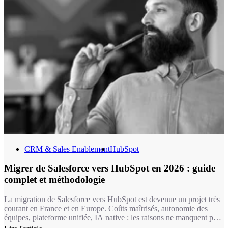
CRM & Sales Enablement
HubSpot
Migrer de Salesforce vers HubSpot en 2026 : guide
complet et méthodologie
La migration de Salesforce vers HubSpot est devenue un projet très
courant en France et en Europe. Coûts maîtrisés, autonomie des
équipes, plateforme unifiée, IA native : les raisons ne manquent pas.
Encore faut-il mener cette transition avec rigueur. C'est exactement