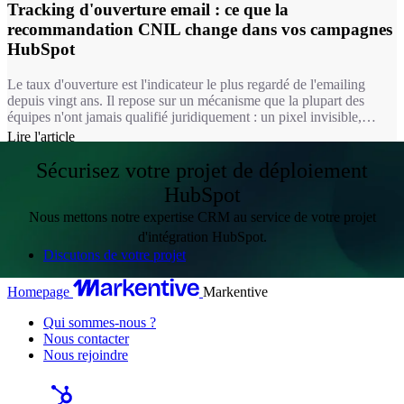
Tracking d'ouverture email : ce que la
recommandation CNIL change dans vos campagnes
HubSpot
Le taux d'ouverture est l'indicateur le plus regardé de l'emailing
depuis vingt ans. Il repose sur un mécanisme que la plupart des
équipes n'ont jamais qualifié juridiquement : un pixel invisible,
chargé à l'ouverture du message. Depuis le 14 avril 2026, ce
Lire l'article
mécanisme relève du même régime que les cookies. Autrement dit,
pour une bonne partie de vos usages, mesurer une ouverture
Sécurisez votre projet de déploiement
suppose désormais le consentement du destinataire.
HubSpot
Nous mettons notre expertise CRM au service de votre projet
d'intégration HubSpot.
Discutons de votre projet
Homepage
Markentive
Qui sommes-nous ?
Nous contacter
Nous rejoindre