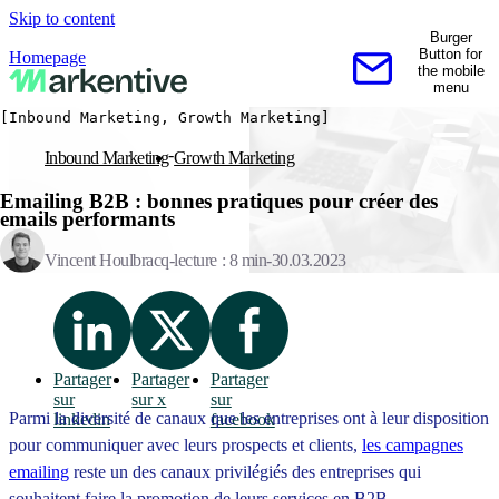
Skip to content
Burger
Button for
Homepage
the mobile
Contactez-nous
menu
[Inbound Marketing, Growth Marketing]
Inbound Marketing
Growth Marketing
Emailing B2B : bonnes pratiques pour créer des
emails performants
Vincent Houlbracq
lecture : 8 min
30.03.2023
Partager
Partager
Partager
sur
sur x
sur
Parmi la diversité de canaux que les entreprises ont à leur disposition
linkedin
facebook
pour communiquer avec leurs prospects et clients,
les campagnes
emailing
reste un des canaux privilégiés des entreprises qui
souhaitent faire la promotion de leurs services en B2B.