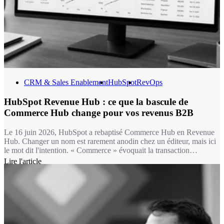
CRM & Sales Enablement
HubSpot
RevOps
HubSpot Revenue Hub : ce que la bascule de
Commerce Hub change pour vos revenus B2B
Le 16 juin 2026, HubSpot a rebaptisé Commerce Hub en Revenue
Hub. Changer un nom est rarement anodin chez un éditeur, mais ici
le mot dit l'intention. « Commerce » évoquait la transaction
ponctuelle : un lien de paiement, une facture isolée. « Revenue »
Lire l'article
désigne un flux continu, celui d'entreprises B2B qui renouvellent,
étendent, renégocient des contrats en permanence. La majorité de
nos clients vivent dans ce second monde, pas dans le premier.