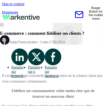
Skip to content
Burger
Button for
Homepage
the mobile
Contactez-nous
menu
[]
E-commerce : comment fidéliser ses clients ?
Sarah Faress
lecture : 3 min
17.09.2014
Partager
Partager
Partager
sur
sur x
sur
Il existe une règle essentielle dans la gestion de la relation client que
linkedin
facebook
vous connaissez certainement :
Fidéliser un consommateur coûte moins cher que de
trouver un nouveau client
Et c’est vrai ! Un client satisfait sera plus sensible à vos offres,