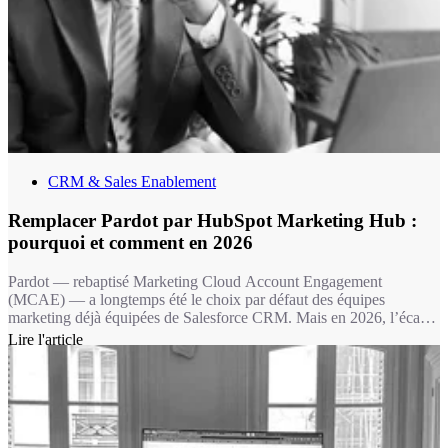
CRM & Sales Enablement
Remplacer Pardot par HubSpot Marketing Hub :
pourquoi et comment en 2026
Pardot — rebaptisé Marketing Cloud Account Engagement
(MCAE) — a longtemps été le choix par défaut des équipes
marketing déjà équipées de Salesforce CRM. Mais en 2026, l’écart
fonctionnel avec HubSpot Marketing Hub est devenu un fossé : 11
Lire l'article
fonctionnalités marketing clés absentes chez Pardot, une IA de
contenu sans équivalent, et une expérience utilisateur qui fait la
différence dans l’adoption au quotidien.