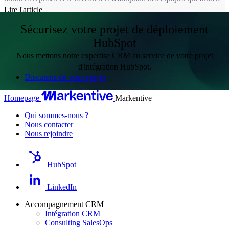
qu'un déploiement tient ou s'effondre douze mois après le go-live. Et
Lire l'article
ces dimensions ne dépendent pas de l'éditeur : elles dépendent de
l'intégrateur que vous choisissez.
Sécurisez votre projet de déploiement
HubSpot
Nous mettons notre expertise CRM au service de votre projet
d'intégration HubSpot.
Discutons de votre projet
Homepage
Markentive
Qui sommes-nous ?
Nous contacter
Nous rejoindre
HubSpot
LinkedIn
Accompagnement CRM
Intégration CRM
Consulting SalesOps