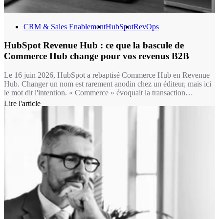
CRM & Sales Enablement
HubSpot
RevOps
HubSpot Revenue Hub : ce que la bascule de
Commerce Hub change pour vos revenus B2B
Le 16 juin 2026, HubSpot a rebaptisé Commerce Hub en Revenue
Hub. Changer un nom est rarement anodin chez un éditeur, mais ici
le mot dit l'intention. « Commerce » évoquait la transaction
ponctuelle : un lien de paiement, une facture isolée. « Revenue »
Lire l'article
désigne un flux continu, celui d'entreprises B2B qui renouvellent,
étendent, renégocient des contrats en permanence. La majorité de
nos clients vivent dans ce second monde, pas dans le premier.