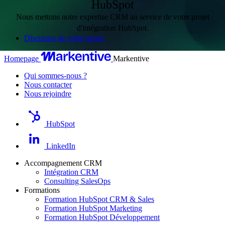
HubSpot
Nous mettons notre expertise CRM au service de votre projet
d'intégration HubSpot.
Discutons de votre projet
Homepage
Markentive
Qui sommes-nous ?
Nous contacter
Nous rejoindre
HubSpot
LinkedIn
Accompagnement CRM
Intégration CRM
Consulting SalesOps
Formations
Formation HubSpot CRM & Sales
Formation HubSpot Marketing
Formation HubSpot Développement