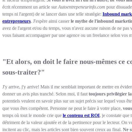
écrit récemment un article sur
Autoentrepeneurinfo.com
pour dissuader 
temps ni l'argent) de se lancer dans une telle stratégie:
Inbound marke
entrepreneurs
. J'espère ainsi casser
le mythe de l'inbound marketing
avez de l'argent et/ou du temps, vous n'avez aucune raison de ne pas 
vous faisant accompagner par une agence ou un freelance selon vos 
"Et alors, on doit le faire nous-mêmes ce c
sous-traiter?"
J'y arrive, j'y arrive! Mais il me semblait important de mettre en évi
donner un avis plus tranché. Selon moi, il faut
toujours privilégier l
potentiels veulent en savoir plus sur un sujet précis sur lequel vous ête
que vous êtes compétent. Personne ne peut le faire à votre place,
vous
temps où tout le monde crie que
le contenu est ROI
, je constate que 
détriment de la valeur ajoutée et de la pertinence pour le lecteur. On voi
incitent au clic, mais les articles sont bien souvent creux au final.
Ne s