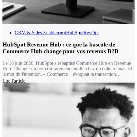
CRM & Sales Enablement
HubSpot
RevOps
HubSpot Revenue Hub : ce que la bascule de
Commerce Hub change pour vos revenus B2B
Le 16 juin 2026, HubSpot a rebaptisé Commerce Hub en Revenue
Hub. Changer un nom est rarement anodin chez un éditeur, mais ici
le mot dit l'intention. « Commerce » évoquait la transaction
ponctuelle : un lien de paiement, une facture isolée. « Revenue »
Lire l'article
désigne un flux continu, celui d'entreprises B2B qui renouvellent,
étendent, renégocient des contrats en permanence. La majorité de
nos clients vivent dans ce second monde, pas dans le premier.