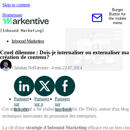
Skip to content
Burger
Button for
Homepage
the mobile
Contactez-nous
menu
[Inbound Marketing]
Inbound Marketing
Cruel dilemme : Dois-je internaliser ou externaliser ma
création de contenu?
Christian Neff
lecture : 4 min
22.07.2014
Partager
Partager
Partager
sur
sur x
sur
Cet article invité a été réalisé par Frédéric De Thézy, auteur d'un blo
linkedin
facebook
techniques innovantes de promotion des entreprises.
La clé d'une
stratégie d'Inbound Marketing
efficace est un bon con