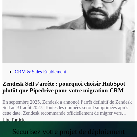
CRM & Sales Enablement
Zendesk Sell s’arrête : pourquoi choisir HubSpot
plutôt que Pipedrive pour votre migration CRM
En septembre 2025, Zendesk a annoncé l’arrêt définitif de Zendesk
Sell au 31 août 2027. Toutes les données seront supprimées après
cette date. Zendesk recommande officiellement de migrer vers
Pipedrive. Mais est-ce vraiment le meilleur choix ? Pour les
Lire l'article
entreprises qui veulent aller plus loin qu’un simple CRM de vente,
HubSpot est une option nettement plus ambitieuse et souvent plus
Sécurisez votre projet de déploiement
pertinente.