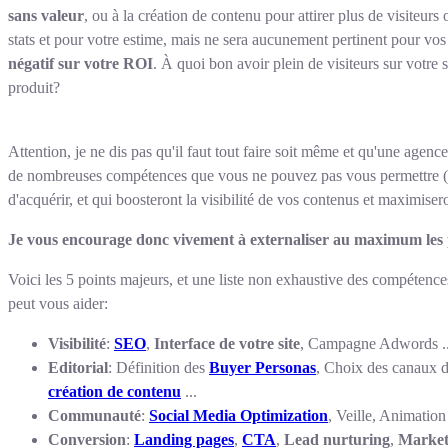
sans valeur
, ou à la création de contenu pour attirer plus de visiteurs 
stats et pour votre estime, mais ne sera aucunement pertinent pour vos
négatif sur votre ROI
. À quoi bon avoir plein de visiteurs sur votre 
produit?
Attention, je ne dis pas qu'il faut tout faire soit même et qu'une agence 
de nombreuses compétences que vous ne pouvez pas vous permettre (
d'acquérir, et qui boosteront la visibilité de vos contenus et maximiser
Je vous encourage donc vivement à externaliser au maximum les p
Voici les 5 points majeurs, et une liste non exhaustive des compétenc
peut vous aider:
Visibilité
:
SEO
,
Interface de votre site
, Campagne Adwords ..
Editorial
: Définition des
Buyer Personas
, Choix des canaux d
création de contenu
...
Communauté
:
Social Media Optimization
, Veille, Animatio
Conversion
:
Landing pages
,
CTA
,
Lead nurturing
,
Market