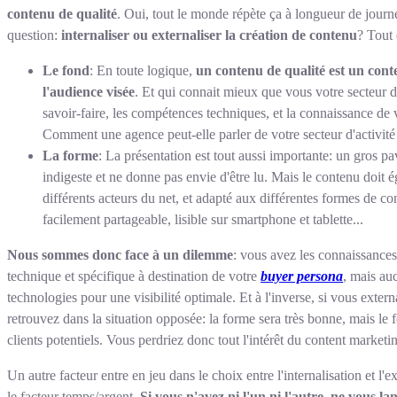
contenu de qualité
. Oui, tout le monde répète ça à longueur de journé
question:
internaliser ou externaliser la création de contenu
? Tout 
Le fond
: En toute logique,
un contenu de qualité est un cont
l'audience visée
. Et qui connait mieux que vous votre secteur d'a
savoir-faire, les compétences techniques, et la connaissance de 
Comment une agence peut-elle parler de votre secteur d'activit
La forme
: La présentation est tout aussi importante: un gros p
indigeste et ne donne pas envie d'être lu. Mais le contenu doit 
différents acteurs du net, et adapté aux différentes formes de
facilement partageable, lisible sur smartphone et tablette...
Nous sommes donc face à un dilemme
: vous avez les connaissances
technique et spécifique à destination de votre
buyer persona
, mais au
technologies pour une visibilité optimale. Et à l'inverse, si vous exter
retrouvez dans la situation opposée: la forme sera très bonne, mais le 
clients potentiels. Vous perdriez donc tout l'intérêt du content marketi
Un autre facteur entre en jeu dans le choix entre l'internalisation et l'e
le facteur temps/argent.
Si vous n'avez ni l'un ni l'autre, ne vous l