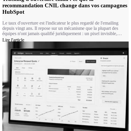
recommandation CNIL change dans vos campagnes
HubSpot
Le taux d'ouverture est l'indicateur le plus regardé de l'emailing
depuis vingt ans. Il repose sur un mécanisme que la plupart des
équipes n'ont jamais qualifié juridiquement : un pixel invisible,
chargé à l'ouverture du message. Depuis le 14 avril 2026, ce
Lire l'article
mécanisme relève du même régime que les cookies. Autrement dit,
pour une bonne partie de vos usages, mesurer une ouverture
suppose désormais le consentement du destinataire.