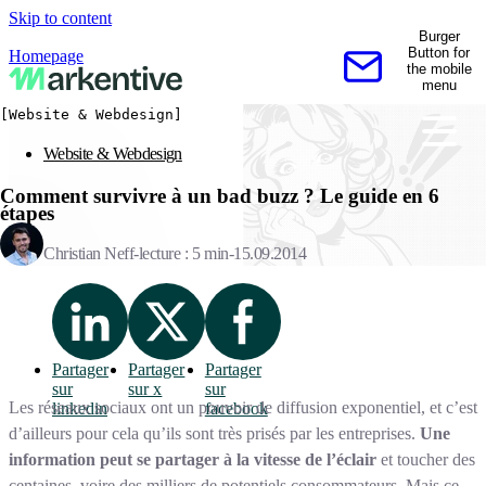
Skip to content
Burger
Button for
Homepage
the mobile
Contactez-nous
menu
[Website & Webdesign]
Website & Webdesign
Comment survivre à un bad buzz ? Le guide en 6
étapes
Christian Neff
lecture : 5 min
15.09.2014
Partager
Partager
Partager
sur
sur x
sur
Les réseaux sociaux ont un pouvoir de diffusion exponentiel, et c’est
linkedin
facebook
d’ailleurs pour cela qu’ils sont très prisés par les entreprises.
Une
information peut se partager à la vitesse de l’éclair
et toucher des
centaines, voire des milliers de potentiels consommateurs. Mais ce