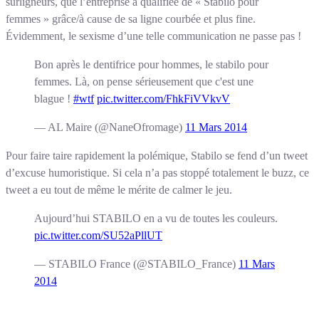
surligneurs, que l’entreprise a qualifiée de « Stabilo pour
femmes » grâce/à cause de sa ligne courbée et plus fine.
Évidemment, le sexisme d’une telle communication ne passe pas !
Bon après le dentifrice pour hommes, le stabilo pour
femmes. Là, on pense sérieusement que c'est une
blague !
#wtf
pic.twitter.com/FhkFiVVkvV
— AL Maire (@NaneOfromage)
11 Mars 2014
Pour faire taire rapidement la polémique, Stabilo se fend d’un tweet
d’excuse humoristique. Si cela n’a pas stoppé totalement le buzz, ce
tweet a eu tout de même le mérite de calmer le jeu.
Aujourd’hui STABILO en a vu de toutes les couleurs.
pic.twitter.com/SU52aPllUT
— STABILO France (@STABILO_France)
11 Mars
2014