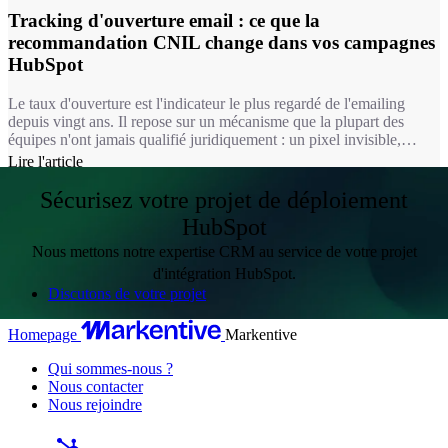
Tracking d'ouverture email : ce que la
recommandation CNIL change dans vos campagnes
HubSpot
Le taux d'ouverture est l'indicateur le plus regardé de l'emailing
depuis vingt ans. Il repose sur un mécanisme que la plupart des
équipes n'ont jamais qualifié juridiquement : un pixel invisible,
chargé à l'ouverture du message. Depuis le 14 avril 2026, ce
Lire l'article
mécanisme relève du même régime que les cookies. Autrement dit,
pour une bonne partie de vos usages, mesurer une ouverture
Sécurisez votre projet de déploiement
suppose désormais le consentement du destinataire.
HubSpot
Nous mettons notre expertise CRM au service de votre projet
d'intégration HubSpot.
Discutons de votre projet
Homepage
Markentive
Qui sommes-nous ?
Nous contacter
Nous rejoindre