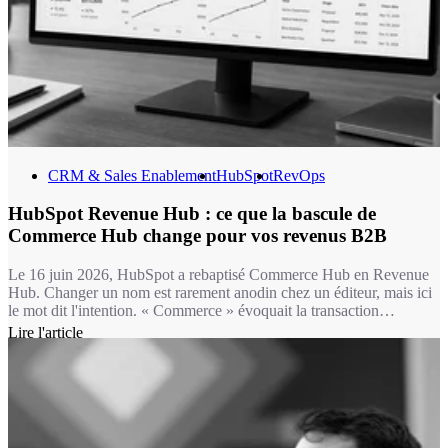
CRM & Sales Enablement
HubSpot
RevOps
HubSpot Revenue Hub : ce que la bascule de
Commerce Hub change pour vos revenus B2B
Le 16 juin 2026, HubSpot a rebaptisé Commerce Hub en Revenue
Hub. Changer un nom est rarement anodin chez un éditeur, mais ici
le mot dit l'intention. « Commerce » évoquait la transaction
ponctuelle : un lien de paiement, une facture isolée. « Revenue »
Lire l'article
désigne un flux continu, celui d'entreprises B2B qui renouvellent,
étendent, renégocient des contrats en permanence. La majorité de
nos clients vivent dans ce second monde, pas dans le premier.