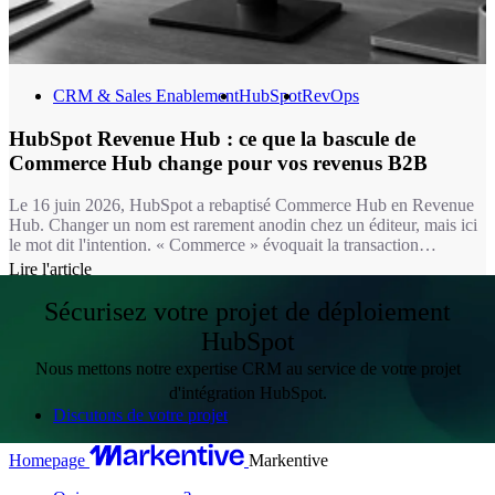
CRM & Sales Enablement
HubSpot
RevOps
HubSpot Revenue Hub : ce que la bascule de
Commerce Hub change pour vos revenus B2B
Le 16 juin 2026, HubSpot a rebaptisé Commerce Hub en Revenue
Hub. Changer un nom est rarement anodin chez un éditeur, mais ici
le mot dit l'intention. « Commerce » évoquait la transaction
ponctuelle : un lien de paiement, une facture isolée. « Revenue »
Lire l'article
désigne un flux continu, celui d'entreprises B2B qui renouvellent,
étendent, renégocient des contrats en permanence. La majorité de
Sécurisez votre projet de déploiement
nos clients vivent dans ce second monde, pas dans le premier.
HubSpot
Nous mettons notre expertise CRM au service de votre projet
d'intégration HubSpot.
Discutons de votre projet
Homepage
Markentive