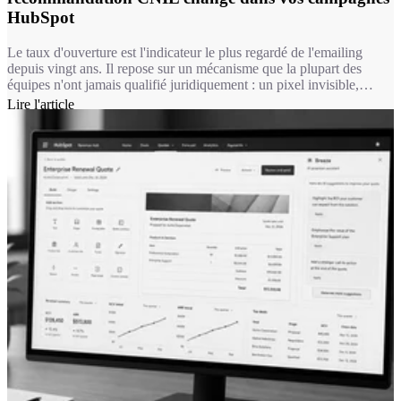
HubSpot
Le taux d'ouverture est l'indicateur le plus regardé de l'emailing
depuis vingt ans. Il repose sur un mécanisme que la plupart des
équipes n'ont jamais qualifié juridiquement : un pixel invisible,
chargé à l'ouverture du message. Depuis le 14 avril 2026, ce
Lire l'article
mécanisme relève du même régime que les cookies. Autrement dit,
pour une bonne partie de vos usages, mesurer une ouverture
suppose désormais le consentement du destinataire.