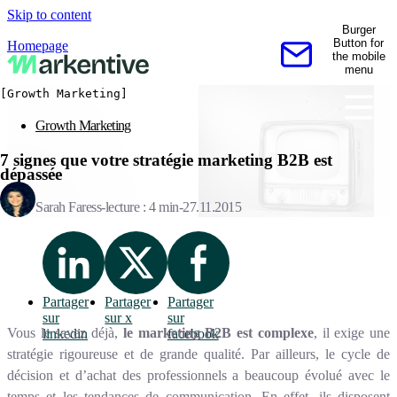
Skip to content
Burger
Button for
Homepage
the mobile
Contactez-nous
menu
[Growth Marketing]
Growth Marketing
7 signes que votre stratégie marketing B2B est
dépassée
Sarah Faress
lecture : 4 min
27.11.2015
Partager
Partager
Partager
sur
sur x
sur
Vous le savez déjà,
le marketing B2B est complexe
, il exige une
linkedin
facebook
stratégie rigoureuse et de grande qualité. Par ailleurs, le cycle de
décision et d’achat des professionnels a beaucoup évolué avec le
temps et les tendances de communication. En effet, ils disposent