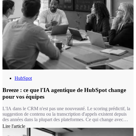
HubSpot
Breeze : ce que l'IA agentique de HubSpot change
pour vos équipes
L'IA dans le CRM n'est pas une nouveauté. Le scoring prédictif, la
suggestion de contenu ou la transcription d'appels existent depuis
des années dans la plupart des plateformes. Ce qui change avec
Breeze, c'est la nature de l'intervention : on passe d'une IA qui
Lire l'article
suggère à une IA qui exécute. Un agent Breeze ne se contente pas
de recommander une réponse à un ticket, il la rédige, la documente