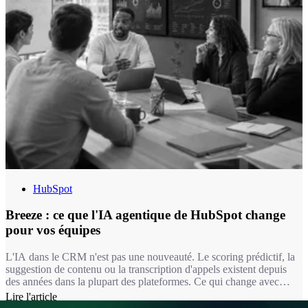
HubSpot
Breeze : ce que l'IA agentique de HubSpot change
pour vos équipes
L'IA dans le CRM n'est pas une nouveauté. Le scoring prédictif, la
suggestion de contenu ou la transcription d'appels existent depuis
des années dans la plupart des plateformes. Ce qui change avec
Breeze, c'est la nature de l'intervention : on passe d'une IA qui
Lire l'article
suggère à une IA qui exécute. Un agent Breeze ne se contente pas