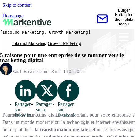
Skip to content
Burger
Button for
Homepage
the mobile
Contactez-nous
menu
[Inbound Marketing, Growth Marketing]
Inbound Marketing
Growth Marketing
5 raisons pour une entreprise de se tourner vers le
marketing digital
Sarah Faress
lecture : 3 min
14.01.2015
Partager
Partager
Partager
sur
sur x
sur
Pourquoi le marketing digital est important pour votre entreprise ?
linkedin
facebook
Dans un monde moderne où la technologie et internet envahissent
notre quotidien,
la transformation digitale
définit le processus qui
mène une entreprise à
adopter de nouveaux outils, à s'adapter, et