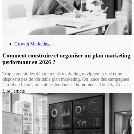
Growth Marketing
Comment construire et organiser un plan marketing
performant en 2026 ?
Trop souvent, les départements marketing naviguent à vue et ne
disposent pas de véritable plan marketing. On lance des campagnes
“au fil de l’eau”, on suit les tendances du moment : TikTok, IA…
sans cohérence globale. Le résultat ? Des budgets dispersés, des
Lire l'article
initiatives qui ne génèrent pas de ROI, et des équipes qui peinent à
justifier leurs actions. C’est frustrant, coûteux et surtout inefficace.