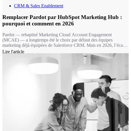
CRM & Sales Enablement
Remplacer Pardot par HubSpot Marketing Hub :
pourquoi et comment en 2026
Pardot — rebaptisé Marketing Cloud Account Engagement
(MCAE) — a longtemps été le choix par défaut des équipes
marketing déjà équipées de Salesforce CRM. Mais en 2026, l’écart
fonctionnel avec HubSpot Marketing Hub est devenu un fossé : 11
Lire l'article
fonctionnalités marketing clés absentes chez Pardot, une IA de
contenu sans équivalent, et une expérience utilisateur qui fait la
différence dans l’adoption au quotidien.