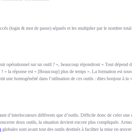
accès (login & mot de passe) séparés et les multiplier par le nombre tota
nir opérationnel sur un outil ? », beaucoup répondront « Tout dépend de
 ? » la réponse est « [Beaucoup] plus de temps ». La formation est souven
tit une homogénéité dans l’utilisation de ces outils : dites bonjour à la
nt d’interlocuteurs différents que d’outils. Difficile donc de créer une 
ncerne deux outils, la situation devient encore plus compliquée. Armez
n
globales sont avant tout des outils destinés à faciliter la mise en œuvr