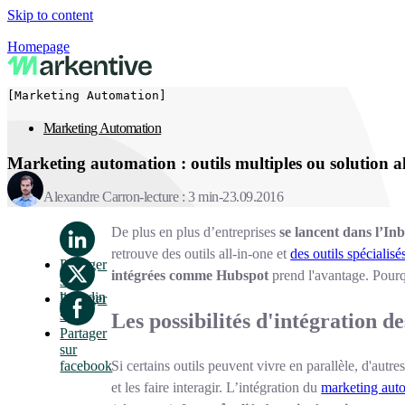
Skip to content
Homepage
[Marketing Automation]
Marketing Automation
Marketing automation : outils multiples ou solution al
Alexandre Carron
lecture : 3 min
23.09.2016
De plus en plus d’entreprises
se lancent dans
l’In
retrouve des outils all-in-one et
des outils spécialis
Partager
intégrées comme Hubspot
prend l'avantage. Pourqu
sur
linkedin
Partager
sur x
Les possibilités d'intégration 
Partager
sur
Si certains outils peuvent vivre en parallèle, d'aut
facebook
et les faire interagir. L’intégration du
marketing aut