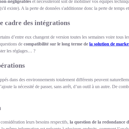
 non-négligeables
et nécessiteront soit de mobiliser vos équipes techniqu
'il existe). A la perte de données s'additionne donc la perte de temps et
e cadre des intégrations
rtains d’entre eux changent de version toutes les semaines voire tous le
 questions de
compatibilité sur le long terme de
la solution de mark
ster les réglages… ?
pérations
oppés dans des environnements totalement différents peuvent naturelle
s’ajoute la nécessité de passer, sans arrêt, d’un outil à un autre. De co
n
onsidération leurs besoins respectifs,
la question de la redondance de
 la même information est présente à plusieurs endroits, comment l’analy