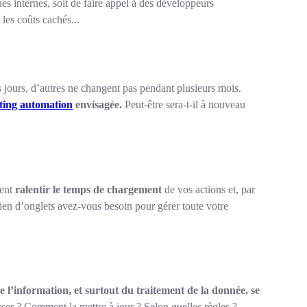
es internes, soit de faire appel à des développeurs
 les coûts cachés...
s jours, d’autres ne changent pas pendant plusieurs mois.
eting automation
envisagée.
Peut-être sera-t-il à nouveau
ment
ralentir le temps de chargement
de vos actions et, par
mbien d’onglets avez-vous besoin pour gérer toute votre
 l’information, et surtout du traitement de la donnée, se
ser ? Comment la mettre à jour ? Selon quelles règles ?