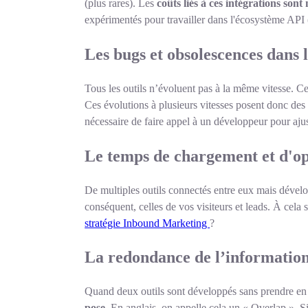
(plus rares). Les
coûts liés à ces intégrations sont
expérimentés pour travailler dans l'écosystème API (s
Les bugs et obsolescences dans l
Tous les outils n’évoluent pas à la même vitesse. Ce
Ces évolutions à plusieurs vitesses posent donc des
nécessaire de faire appel à un développeur pour aju
Le temps de chargement et d'o
De multiples outils connectés entre eux mais dével
conséquent, celles de vos visiteurs et leads. À cela 
stratégie Inbound Marketing
?
La redondance de l’informatio
Quand deux outils sont développés sans prendre en c
pose.
En anglais, on appelle cela un « Overlap ». Si