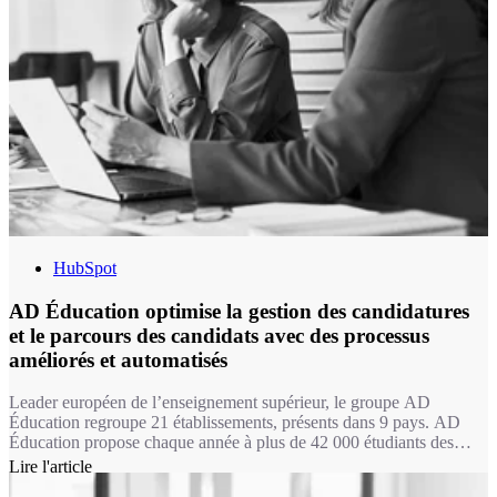
HubSpot
AD Éducation optimise la gestion des candidatures
et le parcours des candidats avec des processus
améliorés et automatisés
Leader européen de l’enseignement supérieur, le groupe AD
Éducation regroupe 21 établissements, présents dans 9 pays. AD
Éducation propose chaque année à plus de 42 000 étudiants des
formations dans les domaines du design, de l’audiovisuel, de
Lire l'article
l’animation & jeu vidéo, de la culture et du luxe, de la musique, de