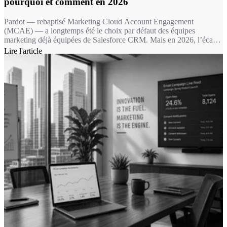
pourquoi et comment en 2026
Pardot — rebaptisé Marketing Cloud Account Engagement
(MCAE) — a longtemps été le choix par défaut des équipes
marketing déjà équipées de Salesforce CRM. Mais en 2026, l’écart
fonctionnel avec HubSpot Marketing Hub est devenu un fossé : 11
Lire l'article
fonctionnalités marketing clés absentes chez Pardot, une IA de
contenu sans équivalent, et une expérience utilisateur qui fait la
différence dans l’adoption au quotidien.