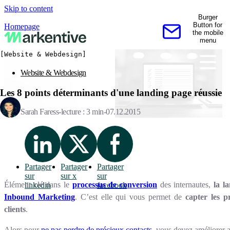
Skip to content
Burger
Button for
Homepage
the mobile
Contactez-nous
menu
[Website & Webdesign]
Website & Webdesign
Les 8 points déterminants d'une landing page réussie
Sarah Faress
lecture : 3 min
07.12.2015
Partager
Partager
Partager
sur
sur x
sur
Élément clé dans le
processus de conversion
des internautes,
la l
linkedin
facebook
Inbound Marketing
. C’est elle qui vous permet de
capter les p
clients
.
Alors pour
ne pas perdre de précieux contacts,
vous devez améliorer a