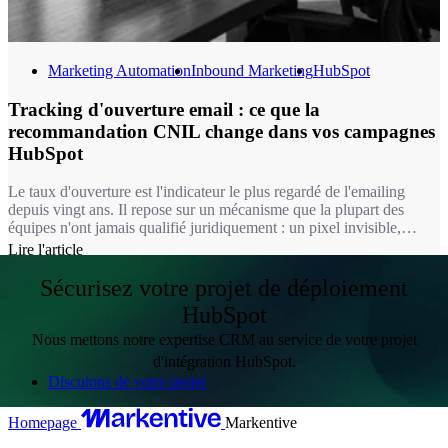
Marketing Automation
Inbound Marketing
HubSpot
Tracking d'ouverture email : ce que la
recommandation CNIL change dans vos campagnes
HubSpot
Le taux d'ouverture est l'indicateur le plus regardé de l'emailing
depuis vingt ans. Il repose sur un mécanisme que la plupart des
équipes n'ont jamais qualifié juridiquement : un pixel invisible,
chargé à l'ouverture du message. Depuis le 14 avril 2026, ce
Lire l'article
mécanisme relève du même régime que les cookies. Autrement dit,
pour une bonne partie de vos usages, mesurer une ouverture
Sécurisez votre projet de déploiement
suppose désormais le consentement du destinataire.
HubSpot
Nous mettons notre expertise CRM au service de votre projet
d'intégration HubSpot.
Discutons de votre projet
Homepage
Markentive