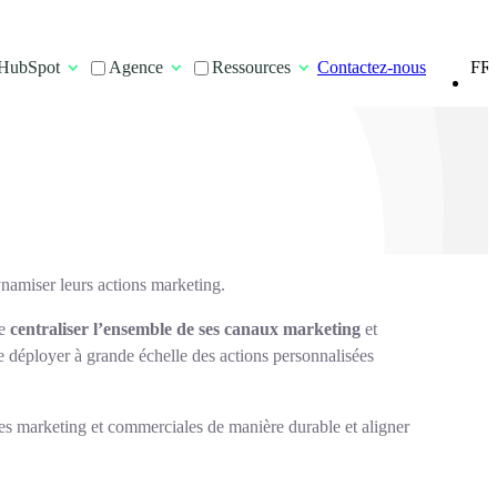
FR
HubSpot
Agence
Ressources
Contactez-nous
EN
ynamiser leurs actions marketing.
de
centraliser l’ensemble de ses canaux marketing
et
e déployer à grande échelle des actions personnalisées
s marketing et commerciales de manière durable et aligner