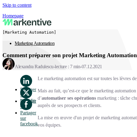
Skip to content
Homepage
[Marketing Automation]
Marketing Automation
Comment préparer son projet Marketing Automation
Alexandra Radulescu
lecture : 7 min
07.12.2021
Le marketing automation est sur toutes les lèvres d
Partager
Mais au fait, qu’est-ce que le marketing automation
sur
d’
automatiser ses opérations
marketing : tâche chr
linkedin
Partager
auprès de ses prospects et clients.
sur x
Partager
La mise en œuvre d'un projet de marketing automat
sur
facebook
vos équipes.