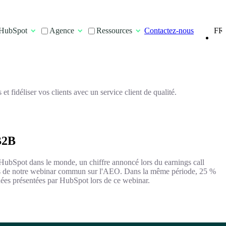
FR
HubSpot
Agence
Ressources
Contactez-nous
EN
 fidéliser vos clients avec un service client de qualité.
 B2B
 HubSpot dans le monde, un chiffre annoncé lors du earnings call
ors de notre webinar commun sur l'AEO. Dans la même période, 25 %
ées présentées par HubSpot lors de ce webinar.