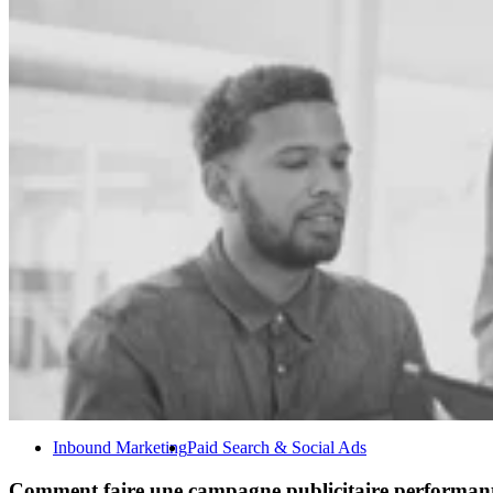
Inbound Marketing
Paid Search & Social Ads
Comment faire une campagne publicitaire performante